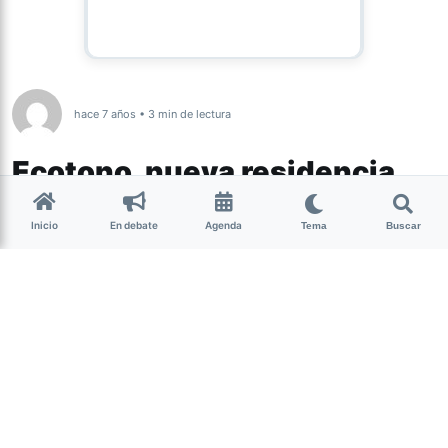
hace 7 años • 3 min de lectura
Ecotono, nueva residencia
de artistas en Tafí del Valle
Inicio
En debate
Agenda
Tema
Buscar
Bajo la coordinación de Ludmila Ríos
Guillén y Leandro Varela, la residencia
contará con la tutoría de Alejandro
Sarmiento y será a fines de septiembre
en Casa Nube.
Del 22 al 29 de septiembre tendrá lugar en Casa Nube
(Tafí del Valle, Tucumán)
Ecotono
, una residencia pensada
para diseñadores, artistas y personas aficionadas y afines