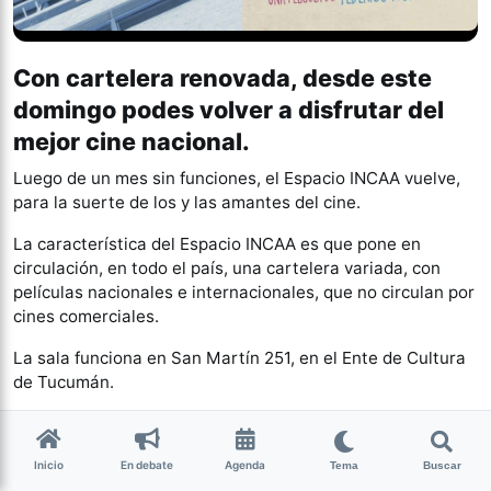
Con cartelera renovada, desde este
domingo podes volver a disfrutar del
mejor cine nacional.
Luego de un mes sin funciones, el Espacio INCAA vuelve,
para la suerte de los y las amantes del cine.
La característica del Espacio INCAA es que pone en
circulación, en todo el país, una cartelera variada, con
películas nacionales e internacionales, que no circulan por
cines comerciales.
La sala funciona en San Martín 251, en el Ente de Cultura
de Tucumán.
Eso que nos enamora
Horarios: domingo 27/01 a las 20hs – Lunes 28 a las
Inicio
En debate
Agenda
Tema
Buscar