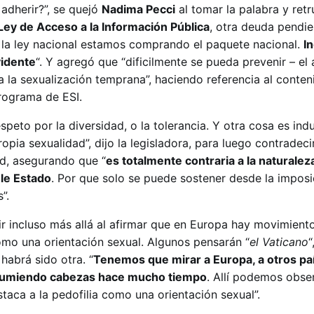
 adherir?”, se quejó
Nadima Pecci
al tomar la palabra y retr
Ley de Acceso a la Información Pública
, otra deuda pendie
a la ley nacional estamos comprando el paquete nacional.
I
vidente
“. Y agregó que “dificilmente se pueda prevenir – el
 la sexualización temprana”, haciendo referencia al conten
Programa de ESI.
peto por la diversidad, o la tolerancia. Y otra cosa es indu
opia sexualidad”, dijo la legisladora, para luego contradec
ad, asegurando que “
es totalmente contraria a la naturalez
le Estado
. Por que solo se puede sostener desde la imposi
s”.
ir incluso más allá al afirmar que en Europa hay movimient
como una orientación sexual. Algunos pensarán “
el Vaticano
“
habrá sido otra. “
Tenemos que mirar a Europa, a otros p
nsumiendo cabezas hace mucho tiempo
. Allí podemos obse
aca a la pedofilia como una orientación sexual”.