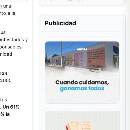
n una
nto a la
Publicidad
sus
actividades y
sponsables
unidad
ron
 4.000
ntos
I.
Un 61%
5% la