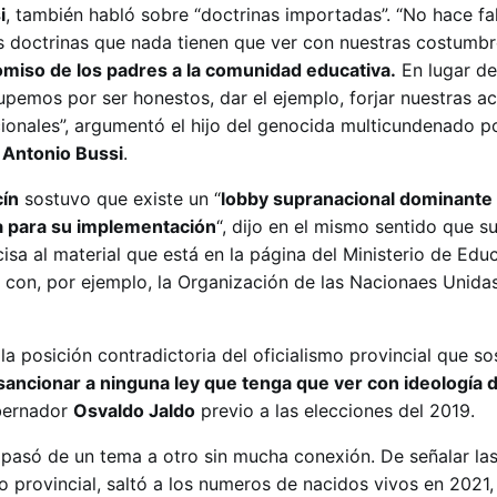
i
, también habló sobre “doctrinas importadas”. “No hace fa
s doctrinas que nada tienen que ver con nuestras costumb
iso de los padres a la comunidad educativa.
En lugar de
pemos por ser honestos, dar el ejemplo, forjar nuestras ac
cionales”, argumentó el hijo del genocida multicundenado po
Antonio Bussi
.
cín
sostuvo que existe un “
lobby supranacional dominante q
 para su implementación
“, dijo en el mismo sentido que s
cisa al material que está en la página del Ministerio de Edu
 con, por ejemplo, la Organización de las Nacionaes Unid
la posición contradictoria del oficialismo provincial que so
 sancionar a ninguna ley que tenga que ver con ideología
obernador
Osvaldo Jaldo
previo a las elecciones del 2019.
n pasó de un tema a otro sin mucha conexión. De señalar la
 provincial, saltó a los numeros de nacidos vivos en 2021,