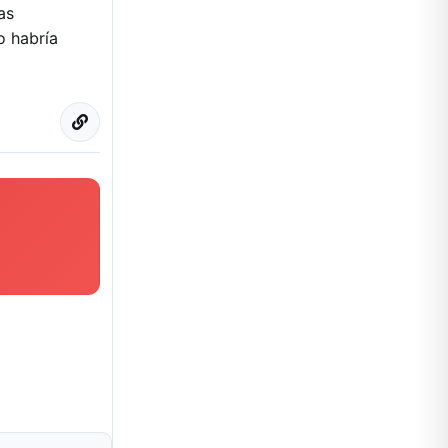
as
o habría