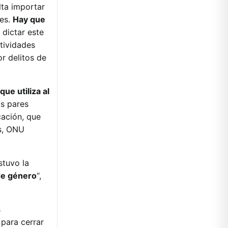
lta importar
res.
Hay que
 dictar este
tividades
r delitos de
ue utiliza al
us pares
cación, que
as, ONU
stuvo la
 de género
“,
s
 para cerrar