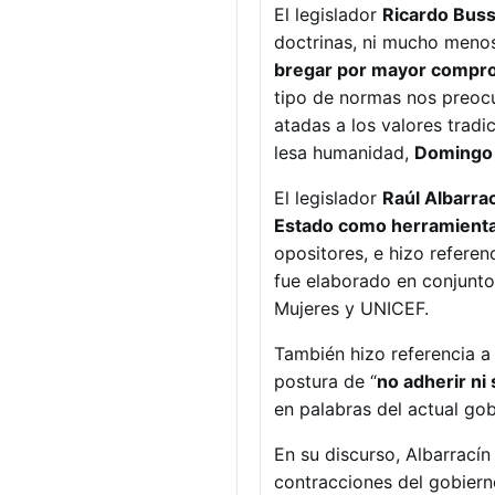
El legislador
Ricardo Buss
doctrinas, ni mucho meno
bregar por mayor comprom
tipo de normas nos preocu
atadas a los valores tradi
lesa humanidad,
Domingo 
El legislador
Raúl Albarra
Estado como herramienta
opositores, e hizo referen
fue elaborado en conjunto
Mujeres y UNICEF.
También hizo referencia a 
postura de “
no adherir ni
en palabras del actual g
En su discurso, Albarrací
contracciones del gobierno