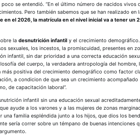
 poco se entendió. “En el último número de nacidos vivos 
cimientos. Pero también sabemos que se han realizado en l
e en el 2026, la matrícula en el nivel inicial va a tener u
sobre la
desnutrición infantil
y el crecimiento demográfico.
sos sexuales, los incestos, la promiscuidad, presentes en 
ión infantil, sin dar prioridad a una correcta educación sex
filosofía del cuerpo, la verdadera antropología del hombre, 
ón más positiva del crecimiento demográfico como factor cl
nación, a condicion de que sea un crecimiento acompañado
mo, de capacitación laboral”.
snutrición infantil sin una educación sexual acreditadamente
 que ayude a los varones y a las mujeres de zonas marginad
 una familia espléndida junto a los hijos, que dios los bend
e sería correr sobre un témpano de buenas intenciones qu
o argumento.