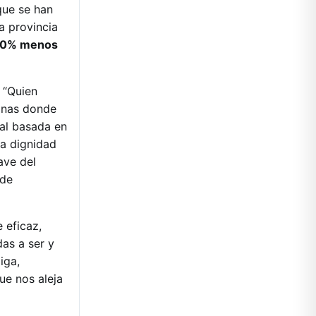
que se han
a provincia
n 20% menos
 “Quien
zonas donde
ual basada en
la dignidad
ave del
 de
 eficaz,
as a ser y
iga,
e nos aleja