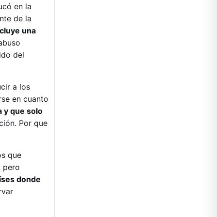
ucó en la
nte de la
ncluye una
 abuso
ido del
cir a los
irse en cuanto
a y que solo
ción. Por que
os que
, pero
aíses donde
rvar