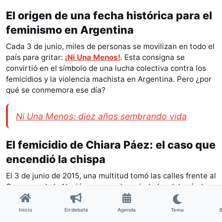
El origen de una fecha histórica para el
feminismo en Argentina
Cada 3 de junio, miles de personas se movilizan en todo el
país para gritar:
¡Ni Una Menos!
. Esta consigna se
convirtió en el símbolo de una lucha colectiva contra los
femicidios y la violencia machista en Argentina. Pero ¿por
qué se conmemora ese día?
Ni Una Menos: diez años sembrando vida
El femicidio de Chiara Páez: el caso que
encendió la chispa
El 3 de junio de 2015, una multitud tomó las calles frente al
Congreso de la Nación y en muchas ciudades del país. La
convocatoria nació como reacción al femicidio de
Chiara
Páez
, una adolescente de 14 años asesinada por su novio
Inicio
En debate
Agenda
Tema
en la ciudad santafesina de Rufino.