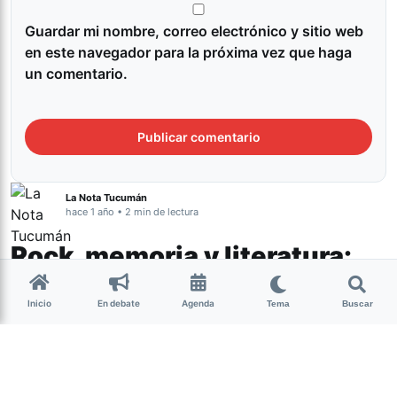
Guardar mi nombre, correo electrónico y sitio web
en este navegador para la próxima vez que haga
un comentario.
La Nota Tucumán
hace 1 año • 2 min de lectura
Rock, memoria y literatura:
se presenta Argentina 2004:
Inicio
En debate
Agenda
Relatos del Cruel Rock
Tema
Buscar
Cultura