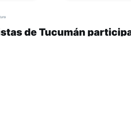
tura
istas de Tucumán particip
l Nacional de Folklore de C