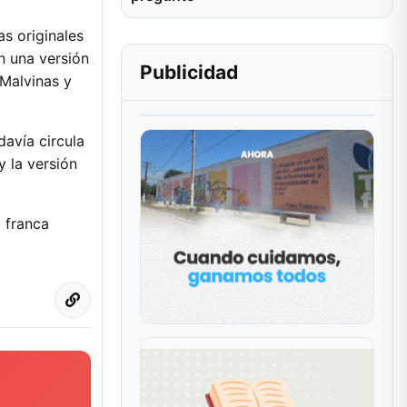
as originales
n una versión
Publicidad
 Malvinas y
davía circula
y la versión
a franca