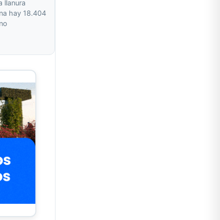
a llanura
na hay 18.404
 no