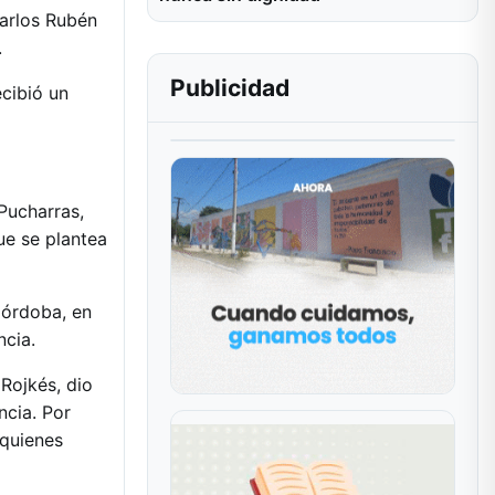
Carlos Rubén
.
Publicidad
cibió un
 Pucharras,
ue se plantea
Córdoba, en
ncia.
Rojkés, dio
ncia. Por
 quienes