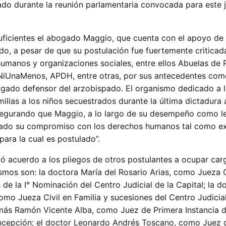
ado durante la reunión parlamentaria convocada para este j
uficientes el abogado Maggio, que cuenta con el apoyo de
do, a pesar de que su postulación fue fuertemente criticad
manos y organizaciones sociales, entre ellos Abuelas de 
 NiUnaMenos, APDH, entre otras, por sus antecedentes com
gado defensor del arzobispado. El organismo dedicado a l
amilias a los niños secuestrados durante la última dictadura 
egurando que Maggio, a lo largo de su desempeño como le
trado su compromiso con los derechos humanos tal como ex
para la cual es postulado”.
ó acuerdo a los pliegos de otros postulantes a ocupar car
ismos son: la doctora María del Rosario Arias, como Jueza C
e la I° Nominación del Centro Judicial de la Capital; la d
omo Jueza Civil en Familia y sucesiones del Centro Judicia
más Ramón Vicente Alba, como Juez de Primera Instancia d
oncepción; el doctor Leonardo Andrés Toscano, como Juez 