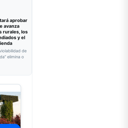
tará aprobar
e avanza
s rurales, los
ndiados y el
vienda
violabilidad de
da” elimina o
a