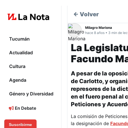
← Volver
Milagro Mariona
hace 8 años • 3 min de lec
Tucumán
La Legislat
Actualidad
Facundo Ma
Cultura
A pesar de la oposic
Agenda
de Carlotto, y orga
represores de la di
Género y Diversidad
en el fuero penal al
Peticiones y Acuerd
En Debate
La comisión de Peticiones
la designación de
Facund
Suscribirme