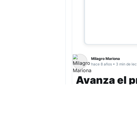
Milagro Mariona
hace 8 años • 3 min de lec
Avanza el p
sexual call
La comisión de Legi
tarde emitir dictame
considerar al acoso 
en el Código Penal 