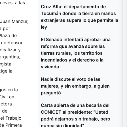
ueves, a las
Cruz Alta: el departamento de
Tucumán donde la tierra en manos
extranjeras supera lo que permite la
 Juan Manzur,
ley
a por
Plaza de
El Senado intentará aprobar una
o defensor
reforma que avanza sobre las
ocalizar y
tierras rurales, los territorios
argentina,
incendiados y el derecho a la
gista
vivienda
ige la
Nadie discute el voto de las
mujeres, y sin embargo, alguien
gos en la
preguntó
ivil en
octora
Carta abierta de una becaria del
l de
CONICET al presidente: “Usted
el Trabajo
podrá dejarnos sin trabajo, pero
de Primera
nunca sin dignidad”