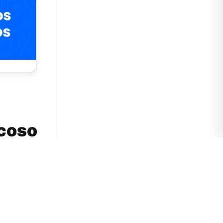
acoso
cará esta
a
dad sexual
000 pesos