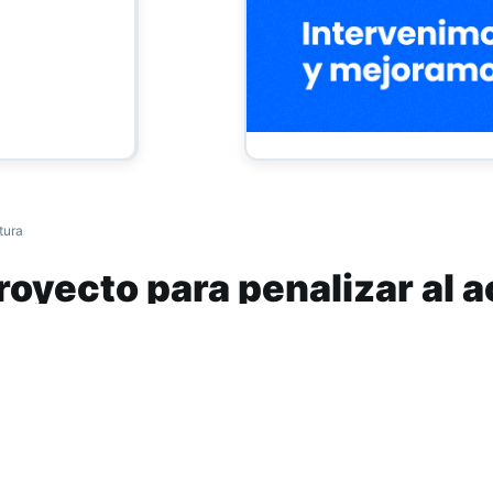
tura
royecto para penalizar al 
ejero
slación Penal de la Cámara de Diputados bus
n sobre el proyecto de ley por el cual se busc
sexual callejero como delito contra la integri
y sancionarlo con multas de entre 3.000 y 15.