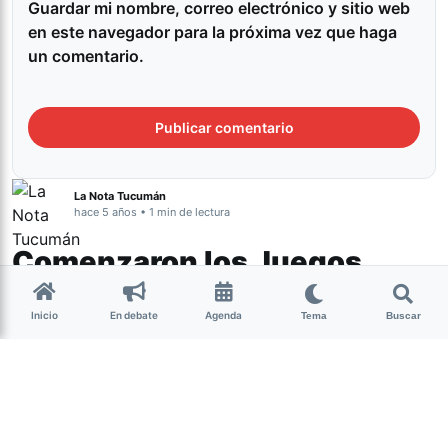
Guardar mi nombre, correo electrónico y sitio web
en este navegador para la próxima vez que haga
un comentario.
La Nota Tucumán
hace 5 años • 1 min de lectura
Comenzaron los Juegos
Paralímpicos: así fue el
Inicio
En debate
Agenda
Tema
Buscar
desfile de la delegación
argentina
Deportes