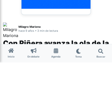
Milagro Mariona
hace 9 años • 3 min de lectura
Con Piñera avanza la ola de la
derecha
Inicio
En debate
Agenda
Tema
Buscar
Chile es el último ejemplo del avance
de la centro-derecha. El triunfo del
multimillonario Sebastián Piñera el
domingo, en la segunda vuelta de las
elecciones presidenciales chilenas,
es
otra señal del giro de Latino América
a la derecha
.