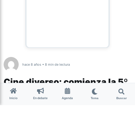
hace 8 años • 8 min de lectura
Cine diverso: comienza la 5º
edición del Espacio QUEER
Inicio
En debate
Agenda
Tema
Buscar
Desde el próximo viernes se
desarrollará en la provincia la 5º
edición de Espacio QUEER, Festival de
Cine sobre diversidad sexual y género.