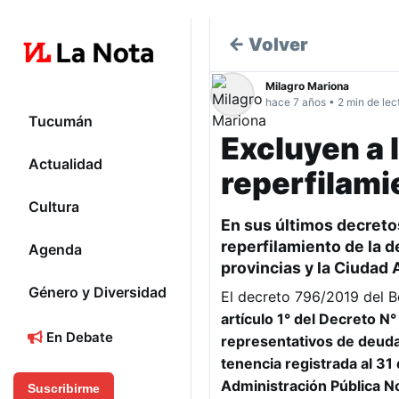
← Volver
Milagro Mariona
hace 7 años • 2 min de lec
Tucumán
Excluyen a 
Actualidad
reperfilami
Cultura
En sus últimos decretos
reperfilamiento de la d
Agenda
provincias y la Ciudad
Género y Diversidad
El decreto 796/2019 del Bo
artículo 1° del Decreto N°
En Debate
representativos de deuda 
tenencia registrada al 31
Administración Pública N
Suscribirme