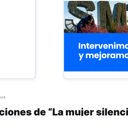
tura
ciones de “La mujer silenc
e Ben Jonson tendrá sus últimas funciones el 