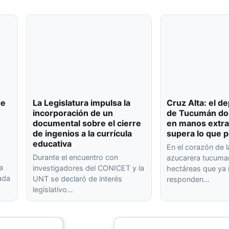
de
La Legislatura impulsa la
Cruz Alta: el 
incorporación de un
de Tucumán don
documental sobre el cierre
en manos extra
de ingenios a la currícula
supera lo que p
educativa
En el corazón de l
Durante el encuentro con
azucarera tucuma
a
investigadores del CONICET y la
hectáreas que ya
rada
UNT se declaró de interés
responden…
legislativo…