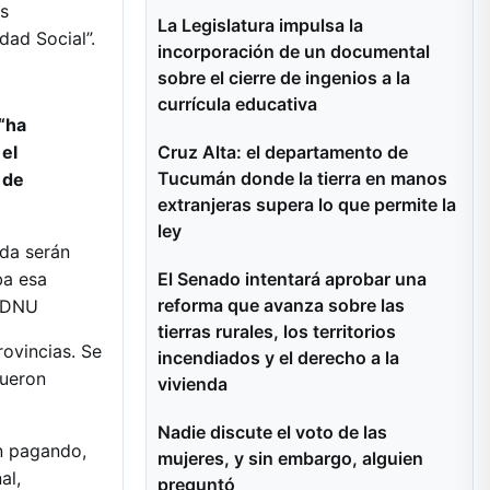
os
La Legislatura impulsa la
dad Social”.
incorporación de un documental
sobre el cierre de ingenios a la
currícula educativa
“ha
Cruz Alta: el departamento de
 el
Tucumán donde la tierra en manos
 de
extranjeras supera lo que permite la
ley
ida serán
El Senado intentará aprobar una
ba esa
reforma que avanza sobre las
l DNU
tierras rurales, los territorios
rovincias. Se
incendiados y el derecho a la
fueron
vivienda
Nadie discute el voto de las
n pagando,
mujeres, y sin embargo, alguien
al,
preguntó