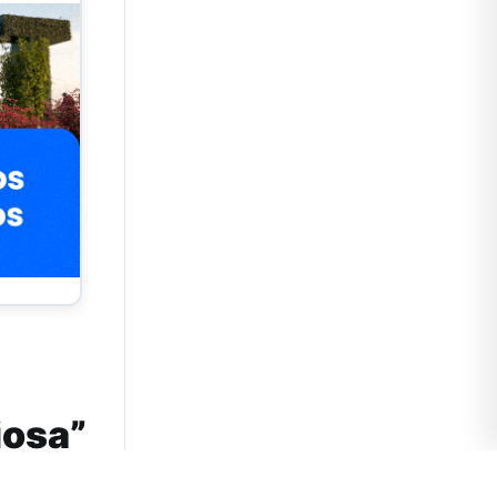
iosa”
viernes y