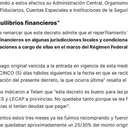
endo a estos efectos su Administración Central, Organism
iduciarios, Cuentas Especiales e Instituciones de la Seguri
ilibrios financieros”
 remarcar que este decreto admite que el reperfilamiento
inancieros en algunas jurisdicciones locales y condiciona
aciones a cargo de ellas en el marco del Régimen Federal
pago original vencida a la entrada en vigencia de esta med
INCO (5) días hábiles siguientes a la fecha en que se reci
ación del presente decreto, la que ocurra última” resalta e
no indicaron a Telam que “este decreto es bueno para las p
ES y LECAP a provincias. No quedaba tanto porque se les 
ias si tenían deudas que pagar”.
entos estos tres meses ya les fuimos recomprando y fuero
 que quedaban aproximadamente un 25/30% del monto origin