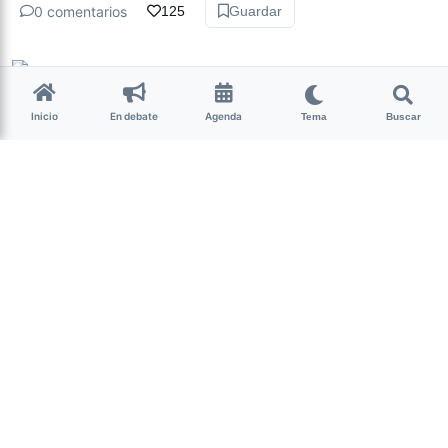
0 comentarios
125
Guardar
Milagro Mariona
hace 5 años • 3 min de lectura
Inicio
En debate
Agenda
Tema
Buscar
Salta: detienen a una médica
por practicar una ILE
Actualidad