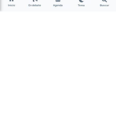
Inicio
En debate
Agenda
Tema
Buscar
Agenda cultural – Mayo I
Este fin de semana viene cargado de
diversas actividades vinculadas al
cine, danza, teatro, música y artes
visuales, entre otras. Desde La Nota te
acercamos las opciones más destacas
para que, una vez más, armes tu propia
aventura.
(más…)