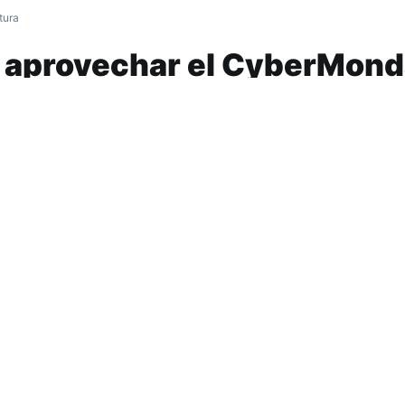
tura
a aprovechar el CyberMon
ición del evento de ventas online organizado
e Comercio Electrónico (CACE). ¿Cómo compra
Dos plataformas ayudan a testear cuándo hay
o.
Abrir Debate