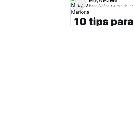
Milagro Mariona
hace 8 años • 4 min de lec
10 tips par
Arrancó una nueva ed
Cámara Argentina d
morir en el intento?
verdadero descuent
(más…)