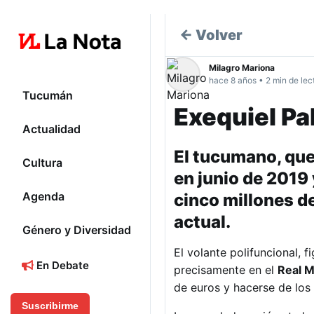
← Volver
Milagro Mariona
hace 8 años • 2 min de lec
Tucumán
Exequiel Pa
Actualidad
El tucumano, que
Cultura
en junio de 2019 
Agenda
cinco millones d
actual.
Género y Diversidad
El volante polifuncional, f
En Debate
precisamente en el
Real M
de euros y hacerse de los s
Suscribirme