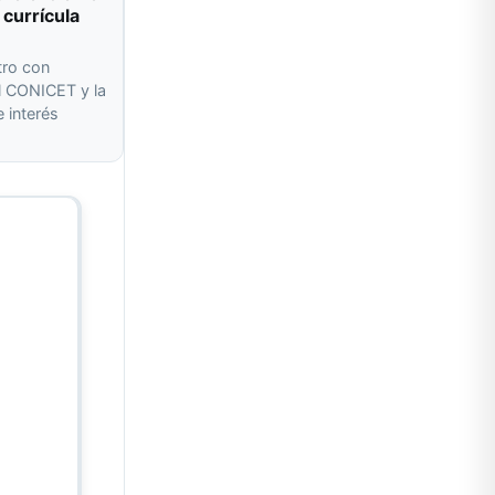
 currícula
tro con
l CONICET y la
 interés