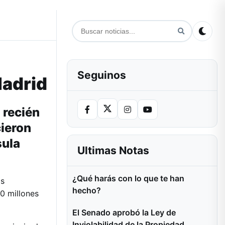
Seguinos
Madrid
 recién
cieron
sula
Ultimas Notas
¿Qué harás con lo que te han
ás
hecho?
0 millones
El Senado aprobó la Ley de
Inviolabilidad de la Propiedad