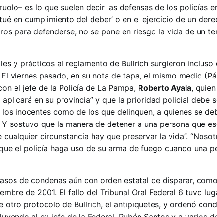
uolo– es lo que suelen decir las defensas de los policías en
actué en cumplimiento del deber’ o en el ejercicio de un der
iros para defenderse, no se pone en riesgo la vida de un ter
es y prácticos al reglamento de Bullrich surgieron incluso
. El viernes pasado, en su nota de tapa, el mismo medio (P
con el jefe de la Policía de La Pampa,
Roberto Ayala
, quie
 aplicará en su provincia” y que la prioridad policial debe s
e los inocentes como de los que delinquen, a quienes se de
a”. Y sostuvo que la manera de detener a una persona que e
e cualquier circunstancia hay que preservar la vida”. “Nosot
que el policía haga uso de su arma de fuego cuando una p
asos de condenas aún con orden estatal de disparar, como
iembre de 2001. El fallo del Tribunal Oral Federal 6 tuvo lu
 otro protocolo de Bullrich, el antipiquetes, y ordenó con
luyendo al ex jefe de la Federal, Rubén Santos y a varios de