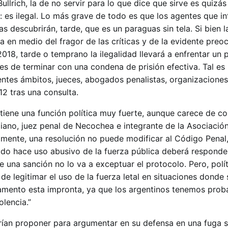
ullrich, la de no servir para lo que dice que sirve es quizás
 es ilegal. Lo más grave de todo es que los agentes que in
 descubrirán, tarde, que es un paraguas sin tela. Si bien l
 en medio del fragor de las críticas y de la evidente pre
018, tarde o temprano la ilegalidad llevará a enfrentar un
s de terminar con una condena de prisión efectiva. Tal es 
entes ámbitos, jueces, abogados penalistas, organizaciones
12 tras una consulta.
h tiene una función política muy fuerte, aunque carece de c
liano, juez penal de Necochea e integrante de la Asociació
mente, una resolución no puede modificar al Código Penal,
ado hace uso abusivo de la fuerza pública deberá respond
 una sanción no lo va a exceptuar el protocolo. Pero, polí
 de legitimar el uso de la fuerza letal en situaciones donde
Lamento esta impronta, ya que los argentinos tenemos prob
olencia.”
drían proponer para argumentar en su defensa en una fuga s