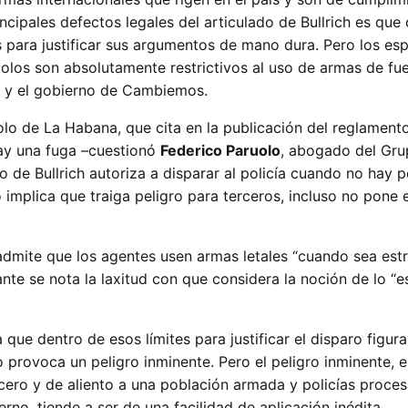
ncipales defectos legales del articulado de Bullrich es que 
 para justificar sus argumentos de mano dura. Pero los esp
olos son absolutamente restrictivos al uso de armas de fue
h y el gobierno de Cambiemos.
colo de La Habana, que cita en la publicación del reglamento
ay una fuga –cuestionó
Federico Paruolo
, abogado del Grup
o de Bullrich autoriza a disparar al policía cuando no hay p
o implica que traiga peligro para terceros, incluso no pone e
 admite que los agentes usen armas letales “cuando sea est
nte se nota la laxitud con que considera la noción de lo “e
 que dentro de esos límites para justificar el disparo figura
 provoca un peligro inminente. Pero el peligro inminente,
a cero y de aliento a una población armada y policías proce
no, tiende a ser de una facilidad de aplicación inédita.