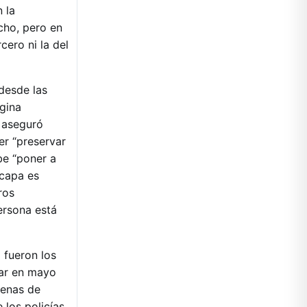
 la
echo, pero en
cero ni la del
 desde las
ágina
n aseguró
er “preservar
be “poner a
scapa es
ros
ersona está
 fueron los
gar en mayo
denas de
 los policías