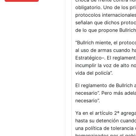
obligatorio. Uno de los pri
protocolos internacionales
señalan que dichos protoc
de lo que propone Bullric
“Bullrich miente, el proto
al uso de armas cuando h
Estratégico–. El reglament
incumplir la voz de alto n
vida del policía”.
El reglamento de Bullrich
necesario”. Pero más adela
necesario”.
Ya en el artículo 2º agrega
hasta su detención cuando
una política de toleranci
homenajeados por el gobier