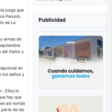
cía juzga que
ice Paruolo.
Publicidad
olo de La
a y armas de
 septiembre
 del Delito y
cepcional en
o los daños y
. Ellos lo
 que hay que
len así nomás
 parte de las