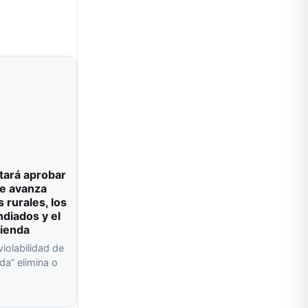
tará aprobar
e avanza
s rurales, los
ndiados y el
vienda
violabilidad de
da” elimina o
a