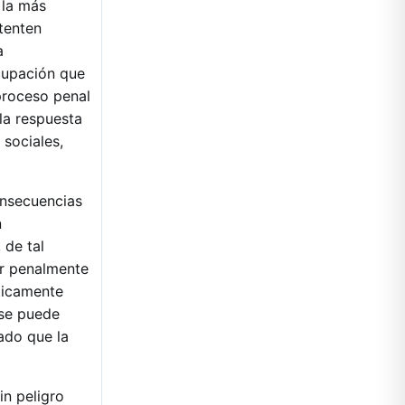
 la más
tenten
a
ocupación que
 proceso penal
la respuesta
 sociales,
onsecuencias
n
 de tal
er penalmente
ticamente
 se puede
ado que la
in peligro