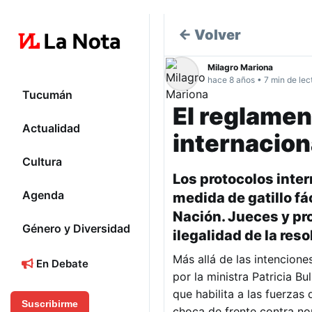
← Volver
Milagro Mariona
hace 8 años • 7 min de lec
Tucumán
El reglamen
Actualidad
internacion
Cultura
Los protocolos inte
Agenda
medida de gatillo fá
Nación. Jueces y pr
Género y Diversidad
ilegalidad de la reso
Más allá de las intencion
En Debate
por la ministra Patricia Bu
que habilita a las fuerzas
Suscribirme
choca de frente contra no