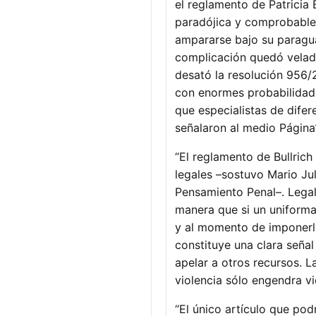
el reglamento de Patricia B
paradójica y comprobable:
ampararse bajo su paraguas
complicación quedó velada
desató la resolución 956/2
con enormes probabilidade
que especialistas de difer
señalaron al medio Página
“El reglamento de Bullric
legales –sostuvo Mario Ju
Pensamiento Penal–. Legal
manera que si un uniform
y al momento de imponerle
constituye una clara señal
apelar a otros recursos. 
violencia sólo engendra vi
“El único artículo que po