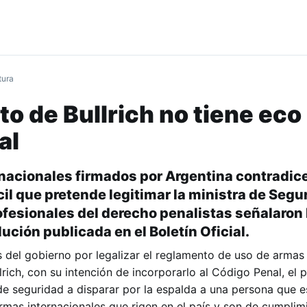
tura
to de Bullrich no tiene eco
al
rnacionales firmados por Argentina contradice
cil que pretende legitimar la ministra de Segu
ofesionales del derecho penalistas señalaron 
lución publicada en el Boletín Oficial.
es del gobierno por legalizar el reglamento de uso de armas
llrich, con su intención de incorporarlo al Código Penal, el 
 de seguridad a disparar por la espalda a una persona que 
rmas internacionales que rigen en el país y son de cumplim