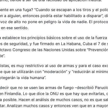
ente en una fuga? “Cuando se escapan a los tiros y el poli
a alguien, entonces podría estar habilitado a disparar”, d
voz de alto no pone en peligro la vida de nadie. El protoc
 en ese sentido.
 establece los principios básicos sobre el uso de la fuerz
s de seguridad, y fue firmado en La Habana, Cuba el 7 de
Octavo Congreso de las Naciones Unidas sobre “Prevención
e”.
stas, es muy restrictivo al uso de armas y para el caso ex
e que se utilizarán con “moderación” y “reducirán al mínim
otegerán la vida humana”.
decir que no se usen las armas de fuego –describió Paruolo–
en Finlandia. Lo que dice la ONU es que hay que evitarlas,
a posible. Hacen el análisis de muchos casos, no es que sa
vitar. Analizan muchos casos y entonces ven que en a mayor