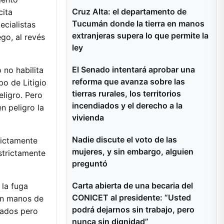
Cruz Alta: el departamento de
cita
Tucumán donde la tierra en manos
ecialistas
extranjeras supera lo que permite la
go, al revés
ley
El Senado intentará aprobar una
 no habilita
reforma que avanza sobre las
o de Litigio
tierras rurales, los territorios
eligro. Pero
incendiados y el derecho a la
n peligro la
vivienda
Nadie discute el voto de las
rictamente
mujeres, y sin embargo, alguien
strictamente
preguntó
Carta abierta de una becaria del
 la fuga
CONICET al presidente: “Usted
 en manos de
podrá dejarnos sin trabajo, pero
sados pero
nunca sin dignidad”