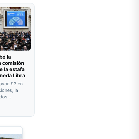
bó la
a comisión
e la estafa
oneda Libra
avor, 93 en
iones, la
ados…