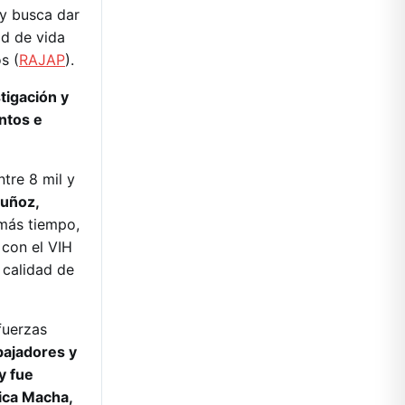
ey busca dar
ad de vida
s (
RAJAP
).
tigación y
ntos e
tre 8 mil y
uñoz,
más tiempo,
con el VIH
 calidad de
fuerzas
bajadores y
y fue
ica Macha,