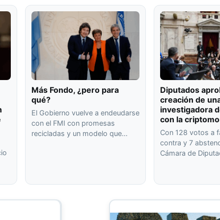
Más Fondo, ¿pero para
Diputados apro
qué?
creación de un
n
investigadora d
El Gobierno vuelve a endeudarse
e
con la criptom
con el FMI con promesas
Con 128 votos a f
recicladas y un modelo que…
contra y 7 abstenc
io
Cámara de Diput