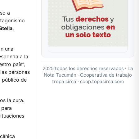
so a
rotagonismo
tella,
on una
esponda a la
stro país”,
2025 todos los derechos reservados · La
 las personas
Nota Tucumán · Cooperativa de trabajo
a público de
tropa circa ·
coop.topacirca.com
s la cura.
 para
ituaciones
clínica