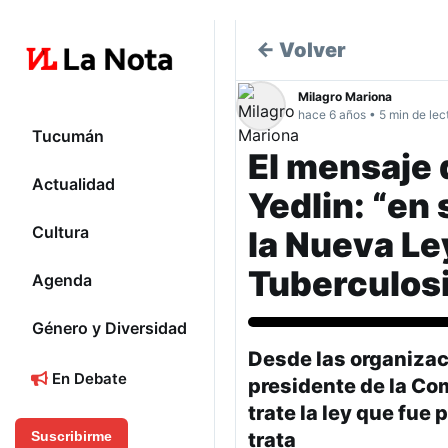
← Volver
Milagro Mariona
hace 6 años • 5 min de lec
Tucumán
El mensaje 
Actualidad
Yedlin: “en 
Cultura
la Nueva Le
Tuberculos
Agenda
Género y Diversidad
Nacionales
Desde las organizaci
En Debate
presidente de la Co
trate la ley que fue
trata
Suscribirme