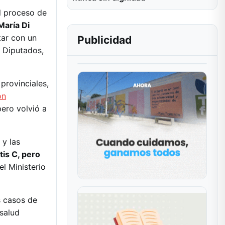
l proceso de
María Di
tar con un
Publicidad
e Diputados,
provinciales,
ón
pero volvió a
 y las
tis C, pero
el Ministerio
s casos de
 salud