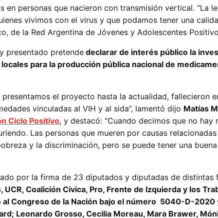
is en personas que nacieron con transmisión vertical. “La l
quienes vivimos con el virus y que podamos tener una calid
co, de la Red Argentina de Jóvenes y Adolescentes Positivo
ey presentado pretende
declarar de interés público la inves
 locales para la producción pública nacional de medicame
presentamos el proyecto hasta la actualidad, fallecieron en
medades vinculadas al VIH y al sida”, lamentó dijo
Matías M
n Ciclo Positivo
, y destacó: “Cuando decimos que no hay 
riendo. Las personas que mueren por causas relacionadas 
pobreza y la discriminación, pero se puede tener una buena
do por la firma de 23 diputados y diputadas de distintas 
 UCR, Coalición Cívica, Pro, Frente de Izquierda y los Tra
esó al Congreso de la Nación bajo el número 5040-D-2020 
llard; Leonardo Grosso, Cecilia Moreau, Mara Brawer, Món