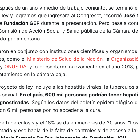
spués de un año y medio de trabajo conjunto, se terminó e
 ley y logramos que ingresara al Congreso”, recordó
José 
de
Fundación GEP
durante la presentación. Pero pese a con
Comisión de Acción Social y Salud pública de la Cámara d
ado parlamentario.
ron en conjunto con instituciones científicas y organismos 
les, como el
Ministerio de Salud de la Nación
, la
Organizaci
y
ONUSIDA
, y lo presentaron nuevamente en el año 2018, 
ratamiento en la cámara baja.
oyecto de ley incluye a las hepatitis virales, la tuberculosis
n sexual.
En el país, 600 mil personas podrían tener hepati
agnosticadas
. Según los datos del boletín epidemiológico d
ron 6 mil personas por no acceder a la cura.
de tuberculosis y el 18% se da en menores de 20 años. “Lo
ntado y eso habla de la falta de controles y de acceso a la