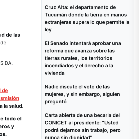
Cruz Alta: el departamento de
Tucumán donde la tierra en manos
extranjeras supera lo que permite la
y
ley
ud de las
 de
El Senado intentará aprobar una
reforma que avanza sobre las
tierras rurales, los territorios
 SIDA.
incendiados y el derecho a la
vivienda
Nadie discute el voto de las
l de
mujeres, y sin embargo, alguien
ansmisión
preguntó
 la salud.
Carta abierta de una becaria del
e todo el
CONICET al presidente: “Usted
eros y
podrá dejarnos sin trabajo, pero
ños.
nunca sin dignidad”