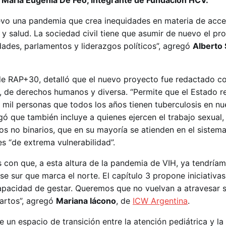
o
María Eugenia De Feo, integrante de Fundación HCV.
evo una pandemia que crea inequidades en materia de acce
s y salud. La sociedad civil tiene que asumir de nuevo el p
dades, parlamentos y liderazgos políticos”, agregó
Alberto S
 de RAP+30, detalló que el nuevo proyecto fue redactado c
l, de derechos humanos y diversa. “Permite que el Estado r
 mil personas que todos los años tienen tuberculosis en nue
gó que también incluye a quienes ejercen el trabajo sexual,
ros no binarios, que en su mayoría se atienden en el sistem
es “de extrema vulnerabilidad”.
on que, a esta altura de la pandemia de VIH, ya tendríamo
e sur que marca el norte. El capítulo 3 propone iniciativas
pacidad de gestar. Queremos que no vuelvan a atravesar s
partos”, agregó
Mariana Iácono
, de
ICW Argentina
.
un espacio de transición entre la atención pediátrica y la 