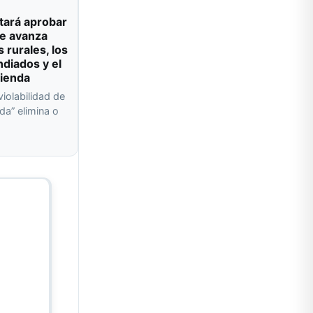
tará aprobar
e avanza
s rurales, los
ndiados y el
vienda
violabilidad de
da” elimina o
a