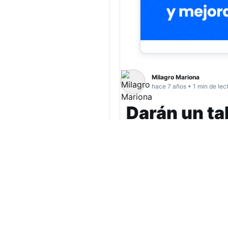
Milagro Mariona
hace 7 años • 1 min de lec
Darán un ta
a María Ele
El Ingenio Cultural dictar
Ramiro Grignola, y orient
aniversario de María Elen
hábito de la lectura en ni