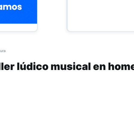
tura
ller lúdico musical en hom
na Walsh
á un
Taller Lúdico Musical
“Fiesta en el Reino del Revés”
, a 
ado a chicos de 6 a 12 años. El mismo se da en homenaje al
a Walsh y en sentonía con el Plan Nacional de Lecturas que
ños, niñas y adolescentes de nivel primario y secundario.