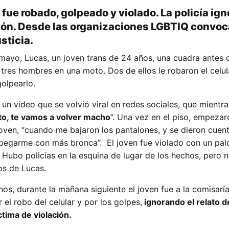
ue robado, golpeado y violado. La policía ign
ión. Desde las organizaciones LGBTIQ convoc
sticia.
mayo, Lucas, un joven trans de 24 años, una cuadra antes d
tres hombres en una moto. Dos de ellos le robaron el celula
olpearlo.
 un video que se volvió viral en redes sociales, que mientra
to, te vamos a volver macho
”. Una vez en el piso, empezar
 joven, “cuando me bajaron los pantalones, y se dieron cuen
pegarme con más bronca”. El joven fue violado con un pal
 Hubo policías en la esquina de lugar de los hechos, pero 
os de Lucas.
hos, durante la mañana siguiente el joven fue a la comisarí
 el robo del celular y por los golpes,
ignorando el relato d
tima de violación.