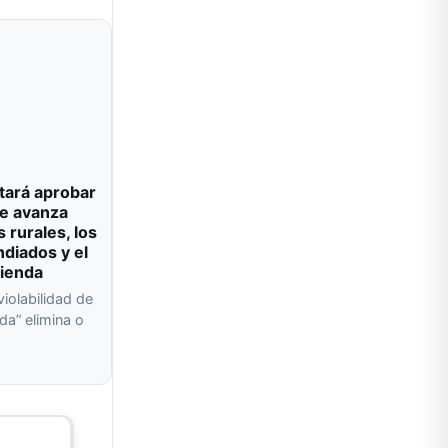
tará aprobar
e avanza
s rurales, los
ndiados y el
vienda
violabilidad de
da” elimina o
a