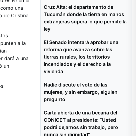
ores PJ en el
Cruz Alta: el departamento de
e como una
Tucumán donde la tierra en manos
o de Cristina
extranjeras supera lo que permite la
ley
ntos
El Senado intentará aprobar una
apunten a la
reforma que avanza sobre las
ían
tierras rurales, los territorios
or dará a una
incendiados y el derecho a la
ó un
vivienda
Nadie discute el voto de las
s:
mujeres, y sin embargo, alguien
preguntó
Carta abierta de una becaria del
CONICET al presidente: “Usted
podrá dejarnos sin trabajo, pero
nunca sin dignidad”