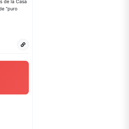
és de la Casa
 de “puro