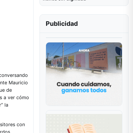
Publicidad
e conversando
ente Mauricio
que de
os a ver cómo
” la
sitores con
erdos