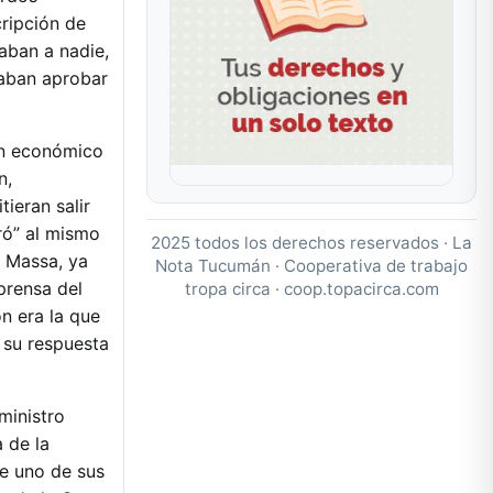
cripción de
aban a nadie,
aban aprobar
an económico
n,
ieran salir
tró” al mismo
2025 todos los derechos reservados · La
a Massa, ya
Nota Tucumán · Cooperativa de trabajo
prensa del
tropa circa ·
coop.topacirca.com
n era la que
 su respuesta
ministro
 de la
e uno de sus