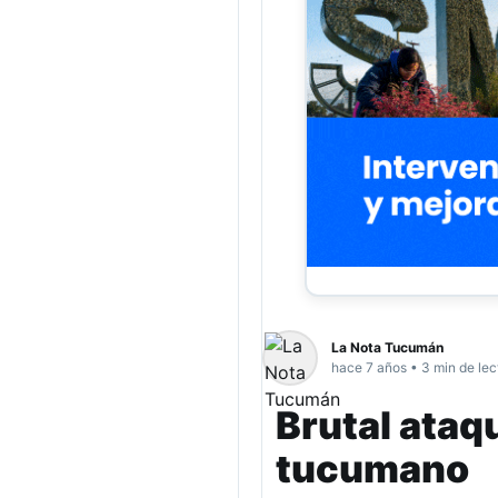
La Nota Tucumán
hace 7 años • 3 min de lec
Brutal ataq
tucumano