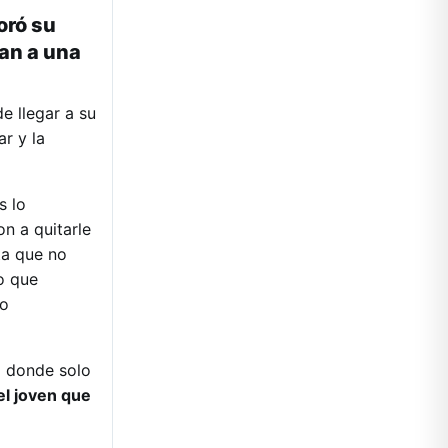
oró su
an a una
e llegar a su
r y la
s lo
on a quitarle
ta que no
o que
no
a donde solo
el joven que