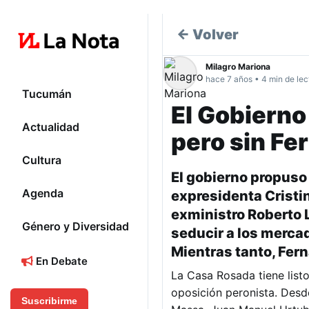
← Volver
Milagro Mariona
hace 7 años • 4 min de lec
Tucumán
El Gobierno 
Actualidad
pero sin Fe
Cultura
El gobierno propuso 
Agenda
expresidenta Cristin
exministro Roberto 
Género y Diversidad
seducir a los mercad
Mientras tanto, Fer
En Debate
La Casa Rosada tiene list
oposición peronista. Desd
Suscribirme