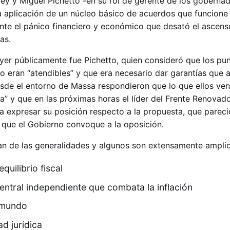
y y Miguel Pichetto -en su rol de gerente de los gobernad
a aplicación de un núcleo básico de acuerdos que funcion
nte el pánico financiero y económico que desató el ascens
as.
ayer públicamente fue Pichetto, quien consideró que los pu
o eran “atendibles” y que era necesario dar garantías que 
esde el entorno de Massa respondieron que lo que ellos ven
a” y que en las próximas horas el líder del Frente Renovad
a expresar su posición respecto a la propuesta, que pareci
 que el Gobierno convoque a la oposición.
n de las generalidades y algunos son extensamente amplio
quilibrio fiscal
ntral independiente que combata la inflación
 mundo
ad jurídica