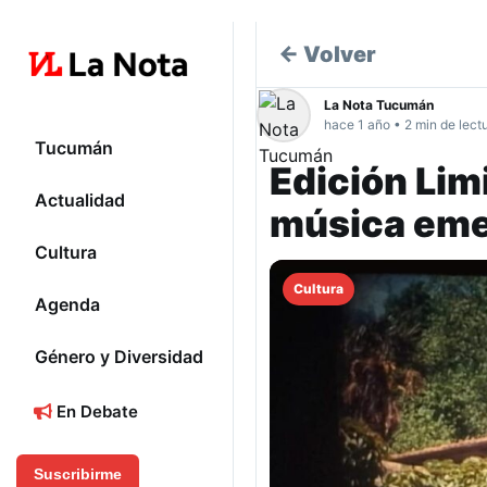
← Volver
La Nota Tucumán
hace 1 año • 2 min de lect
Tucumán
Edición Lim
Actualidad
música emer
Cultura
Cultura
Agenda
Género y Diversidad
En Debate
Suscribirme