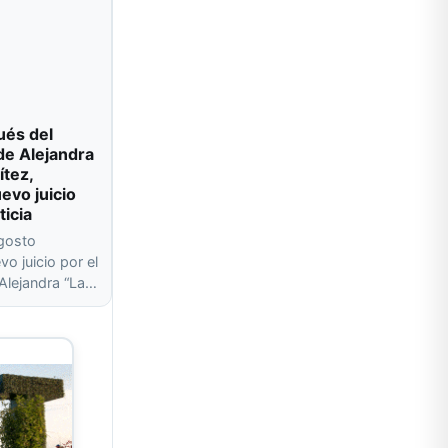
ués del
de Alejandra
ítez,
evo juicio
ticia
agosto
o juicio por el
 Alejandra “La…