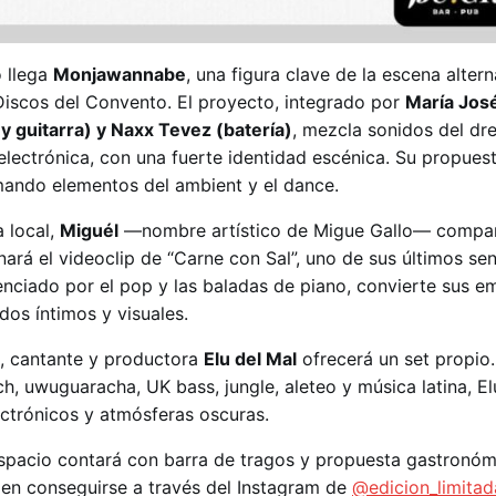
 llega
Monjawannabe
, una figura clave de la escena alter
 Discos del Convento. El proyecto, integrado por
María Jos
guitarra) y Naxx Tevez (batería)
, mezcla sonidos del dr
electrónica, con una fuerte identidad escénica. Su propuest
omando elementos del ambient y el dance.
 local,
Miguél
—nombre artístico de Migue Gallo— compar
ará el videoclip de “Carne con Sal”, uno de sus últimos senc
enciado por el pop y las baladas de piano, convierte sus 
os íntimos y visuales.
J, cantante y productora
Elu del Mal
ofrecerá un set propio
h, uwuguaracha, UK bass, jungle, aleteo y música latina, E
ectrónicos y atmósferas oscuras.
spacio contará con barra de tragos y propuesta gastronóm
en conseguirse a través del Instagram de
@edicion_limita