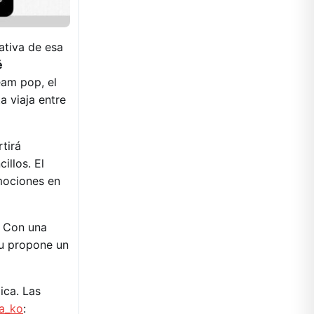
nativa de esa
é
eam pop, el
a viaja entre
tirá
illos. El
emociones en
. Con una
lu propone un
ica. Las
da_ko
: