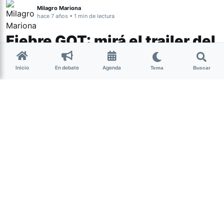
Milagro Mariona
hace 7 años • 1 min de lectura
Fiebre GOT: mirá el trailer del
capítulo 4
Inicio
En debate
Agenda
Tema
Buscar
Este domingo se estrenó en HBO el
tercer capítulo de la célebre serie,
Game of Thrones, lo que significa la
mitad de la octava y última temporada.
The end is coming.