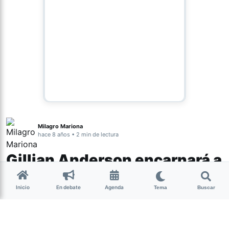
Milagro Mariona
hace 8 años • 2 min de lectura
Gillian Anderson encarnará a
Margaret Thatcher
Inicio
En debate
Agenda
Tema
Buscar