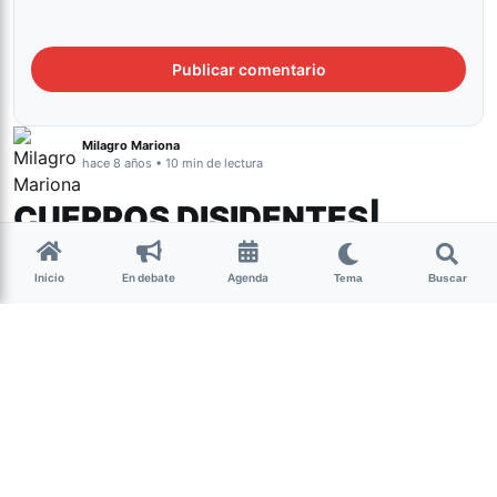
Milagro Mariona
hace 8 años • 10 min de lectura
CUERPOS DISIDENTES|
Wonder Gorda
Inicio
En debate
Agenda
Tema
Buscar
Un día Lux Moreno decidió ser fugitiva
de la policía de los cuerpos. Se compró
un jean para reinvidicar “la lista negra
de la ropa” que afirmaba que le iba a
quedar horrible, se cortó el pelo y se
hizo un jopo rubio, empezó a