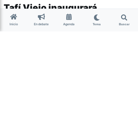
Tafí Viejo inaugurará
ciclovías la próxima semana
Inicio
En debate
Agenda
Tema
Buscar
El próximo jueves Tafí Viejo inaugurará
sus ciclovías. La obra une la hostería
Atahualpa Yupanqui con la estación
ferroviaria de la ciudad.
(más…)
Abrir Debate
Inicia una discusión sobre esta noticia