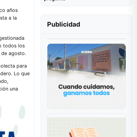
nco años
sta a la
Publicidad
ogestionada
o todos los
 de agosto.
colecta para
ndero. Lo que
ado,
ción una