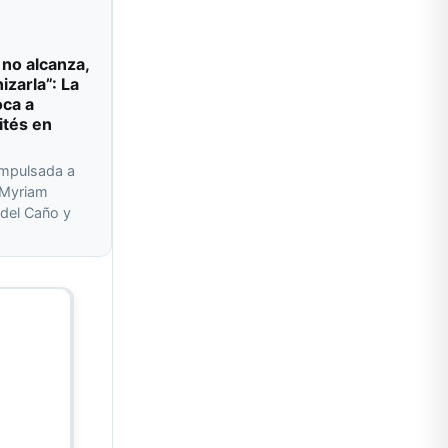
 no alcanza,
izarla”: La
oca a
ités en
impulsada a
r Myriam
del Caño y