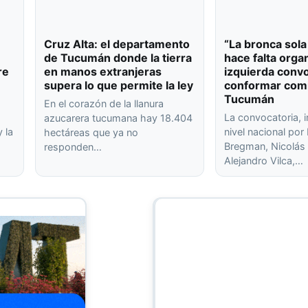
Cruz Alta: el departamento
“La bronca sola
de Tucumán donde la tierra
hace falta organ
re
en manos extranjeras
izquierda conv
supera lo que permite la ley
conformar com
Tucumán
En el corazón de la llanura
La convocatoria, 
azucarera tucumana hay 18.404
 la
nivel nacional po
hectáreas que ya no
Bregman, Nicolás 
responden…
Alejandro Vilca,…