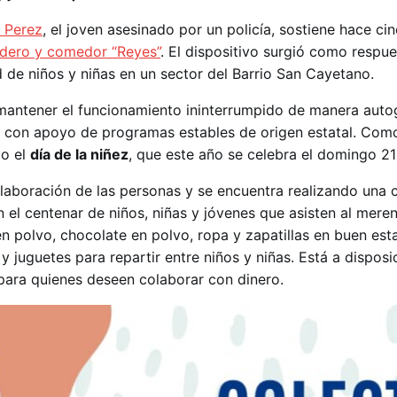
 Perez
, el joven asesinado por un policía, sostiene hace ci
ero y comedor “Reyes”
. El dispositivo surgió como respue
d de niños y niñas en un sector del Barrio San Cayetano.
 mantener el funcionamiento ininterrumpido de manera aut
r con apoyo de programas estables de origen estatal. Com
do el
día de la niñez
, que este año se celebra el domingo 21
olaboración de las personas y se encuentra realizando una 
n el centenar de niños, niñas y jóvenes que asisten al mere
n polvo, chocolate en polvo, ropa y zapatillas en buen est
 juguetes para repartir entre niños y niñas. Está a disposi
ara quienes deseen colaborar con dinero.