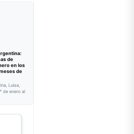
rgentina:
mas de
nero en los
 meses de
ina, Luisa,
° de enero al