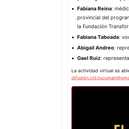
Fabiana Reina
: médic
provincial del progra
la Fundación Transfor
Fabiana Taboada
: vo
Abigail Andreo
: rep
Gael Ruiz
: represent
La actividad virtual es abi
difusión.cid.tucuman@gma