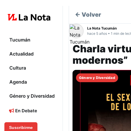
← Volver
La Nota Tucumán
hace 5 años • 1 min de lec
Tucumán
Charla virtu
Actualidad
modernos”
Cultura
Género y Diversidad
Agenda
Género y Diversidad
En Debate
Suscribirme