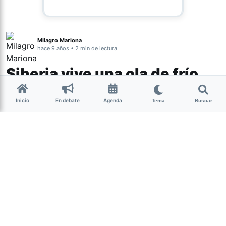
Milagro Mariona
hace 9 años • 2 min de lectura
Siberia vive una ola de frío
extremo: 65 grados bajo cero
Inicio
En debate
Agenda
Tema
Buscar