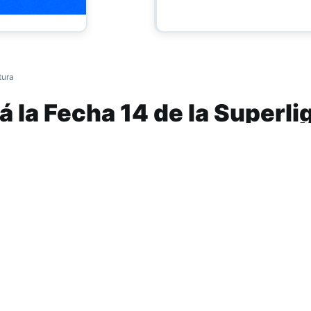
tura
á la Fecha 14 de la Superli
e jugará una nueva jornada de Primera divisi
rnes y lunes. La AFA ya confirmó quienes será