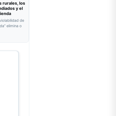
s rurales, los
ndiados y el
vienda
violabilidad de
da” elimina o
a