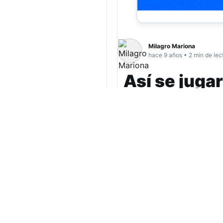
Milagro Mariona
hace 9 años • 2 min de lec
Así se jugar
Este fin de semana s
fecha será entre vie
árbitros.
(más…)