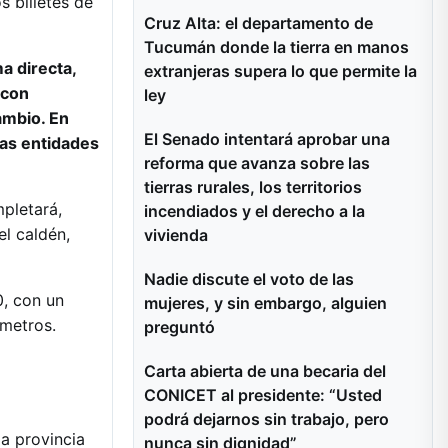
s billetes de
Cruz Alta: el departamento de
Tucumán donde la tierra en manos
a directa,
extranjeras supera lo que permite la
(con
ley
ambio. En
El Senado intentará aprobar una
las entidades
reforma que avanza sobre las
tierras rurales, los territorios
pletará,
incendiados y el derecho a la
el caldén,
vivienda
Nadie discute el voto de las
0, con un
mujeres, y sin embargo, alguien
ímetros.
preguntó
Carta abierta de una becaria del
CONICET al presidente: “Usted
podrá dejarnos sin trabajo, pero
la provincia
nunca sin dignidad”