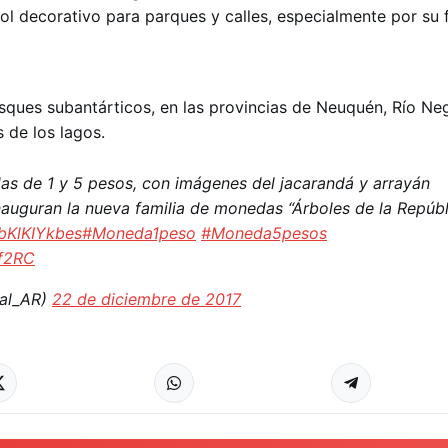
l decorativo para parques y calles, especialmente por su f
osques subantárticos, en las provincias de Neuquén, Río Ne
s de los lagos.
s de 1 y 5 pesos, con imágenes del jacarandá y arrayán
nauguran la nueva familia de monedas “Árboles de la Repúbl
/bKlKIYkbes
#Moneda1peso
#Moneda5pesos
Tf2RC
al_AR)
22 de diciembre de 2017