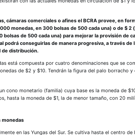
xistirán con las actuales monedas en circulación de $1 y lo
s, cámaras comerciales o afines el BCRA provee, en form
.000 monedas, en 300 bolsas de 500 cada una) o de $ 2 
bolsas de 500 cada una) para mejorar la provisión de c
ral podrá conseguirlas de manera progresiva, a través de 
l de distribución.
das está compuesta por cuatro denominaciones que se com
onedas de $2 y $10. Tendrán la figura del palo borracho y 
un cono monetario (familia) cuya base es la moneda de $1
os, hasta la moneda de $1, la de menor tamaño, con 20 mil
as monedas
lmente en las Yungas del Sur. Se cultiva hasta el centro de 