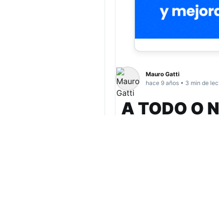
Mauro Gatti
hace 9 años • 3 min de lec
A TODO O N
su último i
2018
Se acabó lo que se daba 
completo y sólo restará “e
Rusia. La decadencia fut