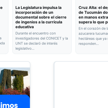
de
La Legislatura impulsa la
Cruz Alta: el 
incorporación de un
de Tucumán don
documental sobre el cierre
en manos extra
de ingenios a la currícula
supera lo que p
educativa
En el corazón de l
Durante el encuentro con
azucarera tucuma
a
investigadores del CONICET y la
hectáreas que ya
rada
UNT se declaró de interés
responden…
legislativo…