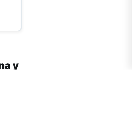
na y
ia
ego por
 Mundial de
añados de los