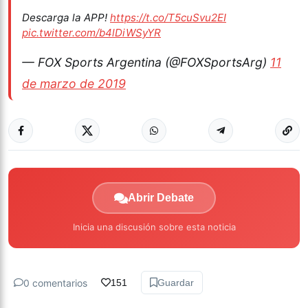
Descarga la APP!
https://t.co/T5cuSvu2EI
pic.twitter.com/b4lDiWSyYR
— FOX Sports Argentina (@FOXSportsArg)
11
de marzo de 2019
Abrir Debate
Inicia una discusión sobre esta noticia
0 comentarios
151
Guardar