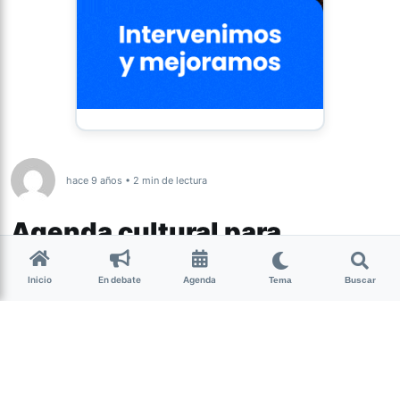
hace 9 años • 2 min de lectura
Agenda cultural para
distintos gustos
Inicio
En debate
Agenda
Tema
Buscar
Desde La Nota te acercamos las
propuestas culturales para este fin de
semana.