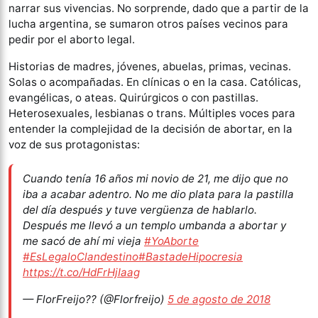
narrar sus vivencias. No sorprende, dado que a partir de la
lucha argentina, se sumaron otros países vecinos para
pedir por el aborto legal.
Historias de madres, jóvenes, abuelas, primas, vecinas.
Solas o acompañadas. En clínicas o en la casa. Católicas,
evangélicas, o ateas. Quirúrgicos o con pastillas.
Heterosexuales, lesbianas o trans. Múltiples voces para
entender la complejidad de la decisión de abortar, en la
voz de sus protagonistas:
Cuando tenía 16 años mi novio de 21, me dijo que no
iba a acabar adentro. No me dio plata para la pastilla
del día después y tuve vergüenza de hablarlo.
Después me llevó a un templo umbanda a abortar y
me sacó de ahí mi vieja
#YoAborte
#EsLegaloClandestino
#BastadeHipocresia
https://t.co/HdFrHjIaag
— FlorFreijo?? (@Florfreijo)
5 de agosto de 2018