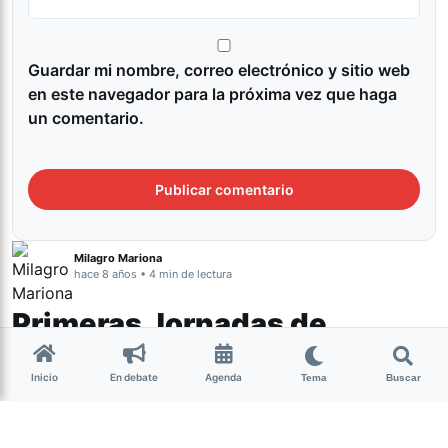
Guardar mi nombre, correo electrónico y sitio web
en este navegador para la próxima vez que haga
un comentario.
Milagro Mariona
hace 8 años • 4 min de lectura
Primeras Jornadas de
Historia Social de la música
Inicio
En debate
Agenda
Tema
Buscar
popular argentina de raíz
folklórica