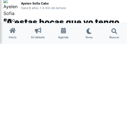
Ayelen Sofia Cabo
hace 8 años • 4 min de lectura
“A estas bocas que yo tengo
nunca las van a callar”
Inicio
En debate
Agenda
Tema
Buscar
Artistas tucumanas unieron sus voces
para expresar los deseos de libertad,
de una vida libre de violencias, y por el
aborto legal. Con letra de Alina Farah, y
con la participación de 13 músicas de la
provincia, corean juntas “que lo verde
tenga tu nombre y que tu nombre sobre
mi nombre
se levanten a caminar.”
(más…)