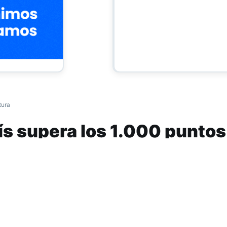
tura
aís supera los 1.000 puntos
liza el JP Morgan superó ayer los 900 puntos 
anzaba desde 2014. Hoy ya supera los 1.000 y 
uricio Macri culpa al mundo y a las próximas elecciones, e
 en picada.