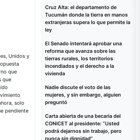
Cruz Alta: el departamento de
Tucumán donde la tierra en manos
extranjeras supera lo que permite la
ley
El Senado intentará aprobar una
reforma que avanza sobre las
res, Unidos y
tierras rurales, los territorios
ropuesta
incendiados y el derecho a la
rno que
vivienda
s que
Nadie discute el voto de las
tido
mujeres, y sin embargo, alguien
ovimiento
preguntó
ahora, solo
ene pendiente
Carta abierta de una becaria del
CONICET al presidente: “Usted
podrá dejarnos sin trabajo, pero
nunca sin dignidad”