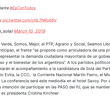
lante.
#EsConTodos
a
pic.twitter.com/cNL7NRo66V
e_sola)
March 10, 2019
 Verde, Somos, Mejor, el PTP, Agrario y Social, Seamos Lib
anticipan, el frente “se propone como articuladora de una p
 representar la demanda ciudadana mayoritaria de un gobie
reso y el bienestar de los argentinos”. A los partidos político
marán el acompañamiento a la candidatura de Solá del Par
to Evita, la CCC, la Corriente Nacional Martín Fierro, el M
. La conferencia será este mediodía en el hotel Savoy. Por 
su intención de participar en las PASO del PJ, que se manti
 ex presidenta Cristina Kirchner.