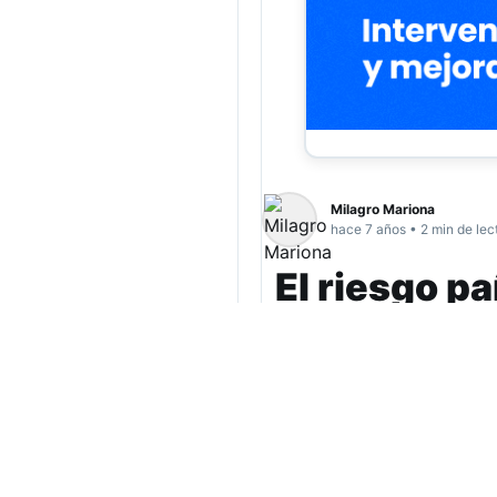
Milagro Mariona
hace 7 años • 2 min de lec
El riesgo p
El indicador que rea
una cifra que no alc
roza los $47.
Mientras el presidente Ma
financiero argentino sigue