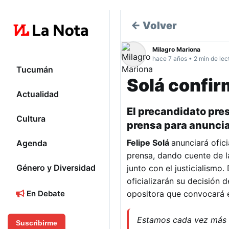
← Volver
Milagro Mariona
hace 7 años • 2 min de lec
Tucumán
Solá confir
Actualidad
El precandidato pres
Cultura
prensa para anunciar
Felipe Solá
anunciará ofic
Agenda
prensa, dando cuente de l
Género y Diversidad
junto con el justicialism
oficializarán su decisión 
opositora que convocará el
En Debate
Estamos cada vez más 
Suscribirme