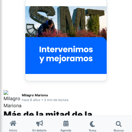
Milagro Mariona
hace 8 años • 3 min de lectura
Más de la mitad de la
sociedad argentina está a
Inicio
En debate
Agenda
Tema
Buscar