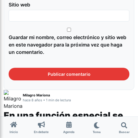
Sitio web
Guardar mi nombre, correo electrónico y sitio web
en este navegador para la próxima vez que haga
un comentario.
Milagro Mariona
hace 8 años • 1 min de lectura
En una función especial se
podrá ver “Zama” de Lucrecia
Inicio
En debate
Agenda
Tema
Buscar
Martel