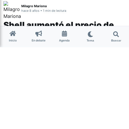
Milagro Mariona
hace 8 años • 1 min de lectura
Shell aumentó el precio de
sus combustibles
Inicio
En debate
Agenda
Tema
Buscar
El aumento se realizó a partir de este
domingo en todo el país.
(más…)
Abrir Debate
Inicia una discusión sobre esta noticia