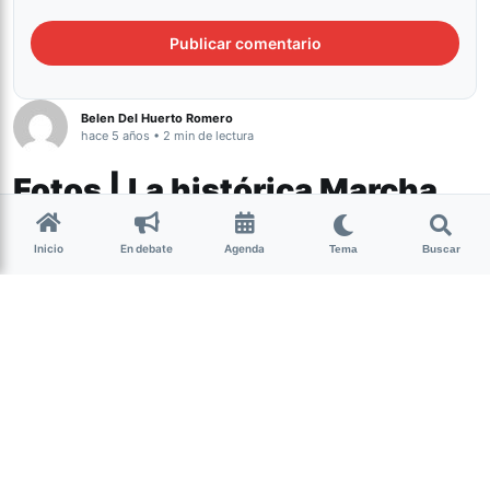
Belen Del Huerto Romero
hace 5 años • 2 min de lectura
Fotos | La histórica Marcha
del Orgullo LGTBIQNB+ en
Inicio
En debate
Agenda
Tucumán
Tema
Buscar
Género y Diversidad