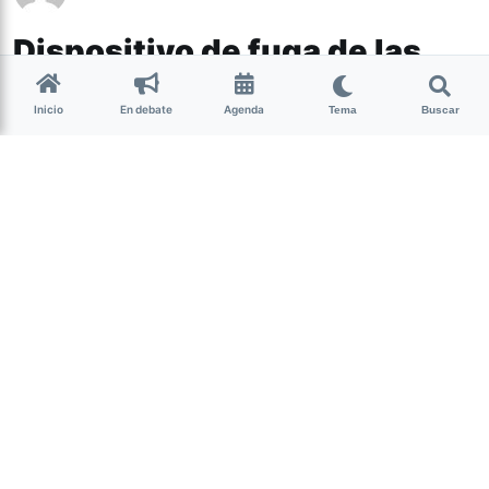
Dispositivo de fuga de las
esferas dominantes
Inicio
En debate
Agenda
Tema
Buscar
Las editoriales independientes
contemplan temas que las grandes
editoriales suelen descuidar, como
perspectivas de género y feminismo,
pero también funcionan como recursos
de algunas prácticas de arte
contemporáneo. Desde La Nota
conversamos al respecto con Nancy
Rojas, curadora, ensayista y escritora.
(más…)