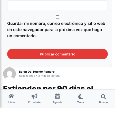
Guardar mi nombre, correo electrónico y sitio web
en este navegador para la próxima vez que haga
un comentario.
Belen Del Huerto Romero
hace 6 años • 2 min de lectura
Extienden por 90 días el
bono para trabajadores de la
Inicio
En debate
Agenda
salud
Tema
Buscar