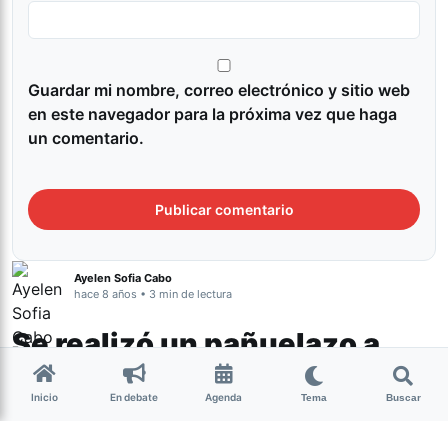
Guardar mi nombre, correo electrónico y sitio web
en este navegador para la próxima vez que haga
un comentario.
Ayelen Sofia Cabo
hace 8 años • 3 min de lectura
Se realizó un pañuelazo a
favor del aborto legal frente
Inicio
En debate
Agenda
Tema
Buscar
al Hospital Avellaneda