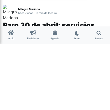
Milagro Mariona
hace 7 años • 3 min de lectura
Paro 30 de abril: servicios
afectados en Tucumán
Inicio
En debate
Agenda
Tema
Buscar
Distintos gremios convocaron a una
medida de fuerza nacional en la previa
del Día del Trabajador. En la provincia
no habrá clases, atención bancaria ni
transporte aéreo.
La
Central de Trabajadores de la Argentina
(CTA)
convocó, junto al
Frente Sindical por el Modelo
Nacional (Fresimona)
—la coalición de gremios que
comandan Hugo Moyano (Camioneros), Ricardo Pignanelli
(Smata) y Sergio Palazzo (La Bancaria)— a un paro
general para mañana, martes 30 de abril.