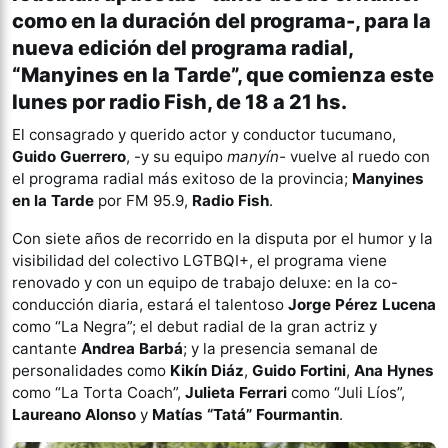
como en la duración del programa-, para la
nueva edición del programa radial,
“Manyines en la Tarde”, que comienza este
lunes por radio Fish, de 18 a 21 hs.
El consagrado y querido actor y conductor tucumano,
Guido Guerrero
, -y su equipo
manyín-
vuelve al ruedo con
el programa radial más exitoso de la provincia;
Manyines
en la Tarde
por FM 95.9,
Radio Fish
.
Con siete años de recorrido en la disputa por el humor y la
visibilidad del colectivo LGTBQI+, el programa viene
renovado y con un equipo de trabajo deluxe: en la co-
conducción diaria, estará el talentoso
Jorge Pérez Lucena
como “La Negra”; el debut radial de la gran actriz y
cantante
Andrea Barbá
; y la presencia semanal de
personalidades como
Kikín Diáz
,
Guido Fortini
,
Ana Hynes
como “La Torta Coach”,
Julieta Ferrari
como “Juli Líos”,
Laureano Alonso
y
Matías “Tatá” Fourmantin
.