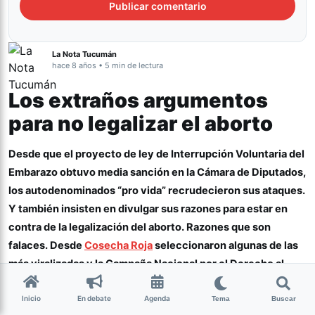
La Nota Tucumán
hace 8 años • 5 min de lectura
Los extraños argumentos
para no legalizar el aborto
Desde que el proyecto de ley de Interrupción Voluntaria del
Embarazo obtuvo media sanción en la Cámara de Diputados,
los autodenominados “pro vida” recrudecieron sus ataques.
Y también insisten en divulgar sus razones para estar en
contra de la legalización del aborto. Razones que son
falaces. Desde
Cosecha Roja
seleccionaron algunas de las
más viralizadas y la Campaña Nacional por el Derecho al
Aborto Legal, Seguro y Gratuito ayudó a rebatirlas.
(más…)
Inicio
En debate
Agenda
Tema
Buscar