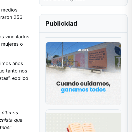
e medios
straron 256
Publicidad
os vinculados
 mujeres o
timos años
ue tanto nos
tas”, explicó
 últimos
chista que
tener