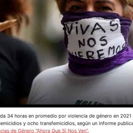
da 34 horas en promedio por violencia de género en 2021 en
femicidios y ocho transfemicidios, según un informe public
ncias de Género “Ahora Que Sí Nos Ven”.