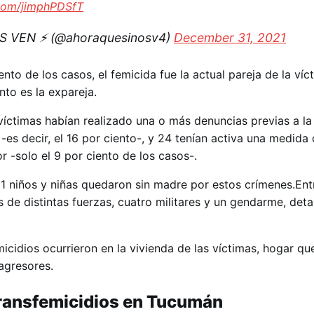
.com/jimphPDSfT
 VEN ⚡️ (@ahoraquesinosv4)
December 31, 2021
ento de los casos, el femicida fue la actual pareja de la víc
nto es la expareja.
víctimas habían realizado una o más denuncias previas a la 
-es decir, el 16 por ciento-, y 24 tenían activa una medida
r -solo el 9 por ciento de los casos-.
181 niños y niñas quedaron sin madre por estos crímenes.Ent
s de distintas fuerzas, cuatro militares y un gendarme, detal
micidios ocurrieron en la vivienda de las víctimas, hogar q
agresores.
transfemicidios en Tucumán