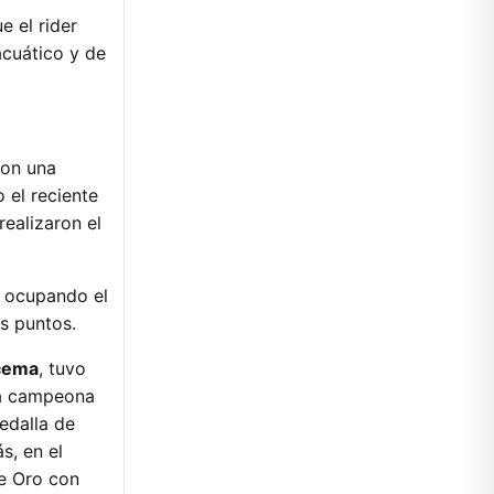
e el rider
acuático y de
con una
 el reciente
ealizaron el
, ocupando el
s puntos.
cema
, tuvo
era campeona
edalla de
s, en el
e Oro con