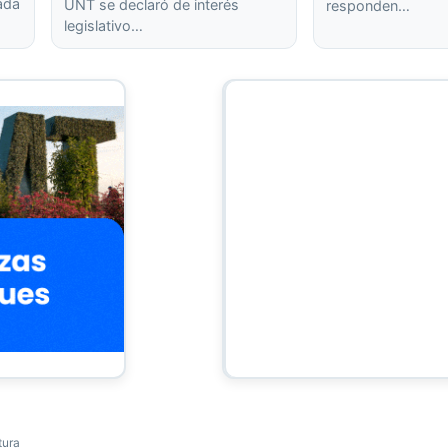
rada
UNT se declaró de interés
responden…
legislativo…
tura