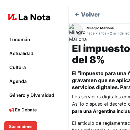
← Volver
Milagro Mariona
hace 7 años • 2 min de lec
Tucumán
El impuesto 
Actualidad
del 8%
Cultura
El
“impuesto para una A
gravamen que se aplica
Agenda
servicios digitales. Pa
Género y Diversidad
Los servicios digitales co
Así lo dispuso el decreto
En Debate
para una Argentina inclus
El artículo de reglamentac
Suscribirme