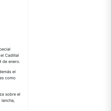
pecial
l Cadillal
9 de enero.
demás el
les como
za sobre el
 lancha,