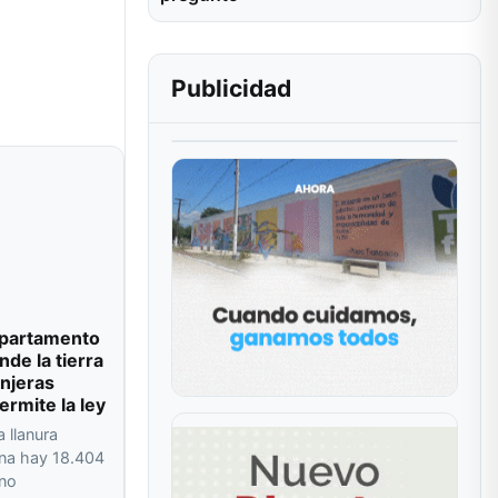
Publicidad
departamento
de la tierra
njeras
ermite la ley
a llanura
na hay 18.404
 no