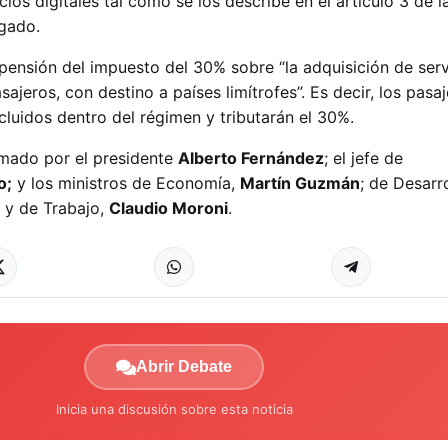
cios digitales tal como se los describe en el artículo 3 de l
gado.
spensión del impuesto del 30% sobre “la adquisición de serv
sajeros, con destino a países limítrofes”. Es decir, los pasa
cluidos dentro del régimen y tributarán el 30%.
rmado por el presidente
Alberto Fernández
; el jefe de
o;
y los ministros de Economía,
Martín Guzmán
; de Desarr
; y de Trabajo,
Claudio Moroni
.
Abrir Debate
Inicia una discusión sobre esta noticia