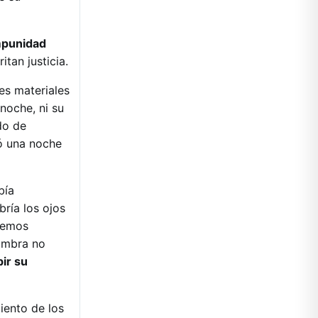
impunidad
itan justicia.
es materiales
 noche, ni su
do de
ió una noche
bía
bría los ojos
bemos
ombra no
bir su
iento de los