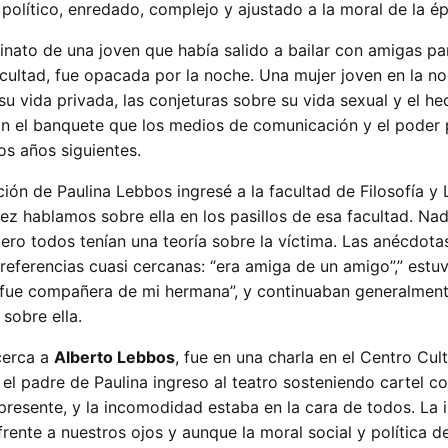
político, enredado, complejo y ajustado a la moral de la é
esinato de una joven que había salido a bailar con amigas pa
ultad, fue opacada por la noche. Una mujer joven en la no
su vida privada, las conjeturas sobre su vida sexual y el h
ron el banquete que los medios de comunicación y el poder 
os años siguientes.
ón de Paulina Lebbos ingresé a la facultad de Filosofía y L
 hablamos sobre ella en los pasillos de esa facultad. Nad
ero todos tenían una teoría sobre la víctima. Las anécdota
ferencias cuasi cercanas: “era amiga de un amigo”,” estu
 “fue compañera de mi hermana”, y continuaban generalmen
 sobre ella.
cerca a
Alberto Lebbos
, fue en una charla en el Centro Cult
 el padre de Paulina ingreso al teatro sosteniendo cartel co
o presente, y la incomodidad estaba en la cara de todos. La i
ente a nuestros ojos y aunque la moral social y política d