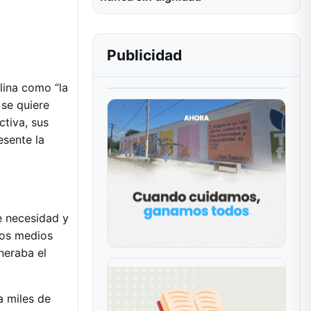
Publicidad
lina como “la
 se quiere
ctiva, sus
esente la
e necesidad y
los medios
neraba el
a miles de