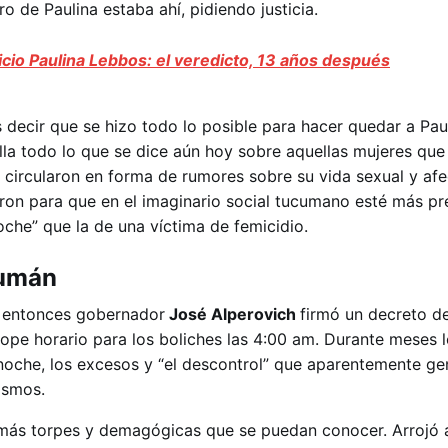
tro de Paulina estaba ahí, pidiendo justicia.
icio Paulina Lebbos: el veredicto, 13 años después
 decir que se hizo todo lo posible para hacer quedar a Pau
ella todo lo que se dice aún hoy sobre aquellas mujeres que
 circularon en forma de rumores sobre su vida sexual y afe
eron para que en el imaginario social tucumano esté más pr
oche” que la de una víctima de femicidio.
cumán
l entonces gobernador
José Alperovich
firmó un decreto d
pe horario para los boliches las 4:00 am. Durante meses 
 noche, los excesos y “el descontrol” que aparentemente ge
ismos.
 más torpes y demagógicas que se puedan conocer. Arrojó 