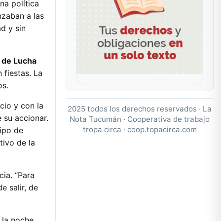
na política
nzaban a las
d y sin
l de Lucha
 fiestas. La
os.
cio y con la
2025 todos los derechos reservados · La
 su accionar.
Nota Tucumán · Cooperativa de trabajo
tropa circa ·
coop.topacirca.com
ipo de
tivo de la
cia. “Para
 salir, de
 la noche.