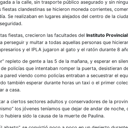
gada a la calle, sin trasporte público asegurado y sin ningu
s fiestas clandestinas se hicieron moneda corrientes, come
a. Se realizaban en lugares alejados del centro de la ciuda
seguridad.
tas fiestas, crecieron las facultades del
Instituto Provincia
a perseguir y multar a todas aquellas personas que hicieran
resarios y el IPLA jugaron al gato y el ratón durante 8 añ
r” repleto de gente a las 5 de la mañana, y esperar en silen
e policías que intentaban romper la puerta, desistieran de
a pared viendo como policías entraban a secuestrar el equ
rdo también esperar durante horas un taxi o el primer colec
r a casa.
ar a ciertos sectores adultos y conservadores de la provin
mismo” los jóvenes teníamos que dejar de andar de noche, de
to hubiera sido la causa de la muerte de Paulina.
 abasto”, se convirtió poco a poco en un desierto durante