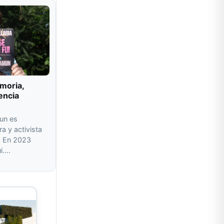
moria,
encia
un es
ra y activista
a. En 2023
ui.…