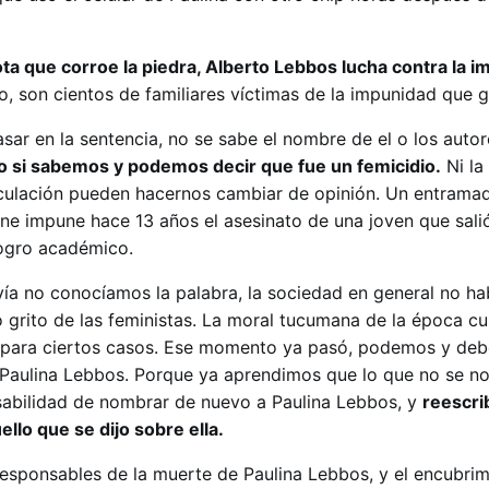
ota que corroe la piedra, Alberto Lebbos lucha contra la 
o, son cientos de familiares víctimas de la impunidad que gr
r en la sentencia, no se sabe el nombre de el o los autor
 si sabemos y podemos decir que fue un femicidio.
Ni la
eculación pueden hacernos cambiar de opinión. Un entrama
iene impune hace 13 años el asesinato de una joven que sal
logro académico.
a no conocíamos la palabra, la sociedad en general no ha
 grito de las feministas. La moral tucumana de la época cu
ad para ciertos casos. Ese momento ya pasó, podemos y de
 Paulina Lebbos. Porque ya aprendimos que lo que no se n
sabilidad de nombrar de nuevo a Paulina Lebbos, y
reescri
ello que se dijo sobre ella.
esponsables de la muerte de Paulina Lebbos, y el encubrim