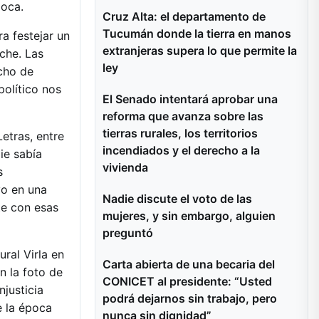
poca.
Cruz Alta: el departamento de
Tucumán donde la tierra en manos
ra festejar un
extranjeras supera lo que permite la
che. Las
ley
echo de
político nos
El Senado intentará aprobar una
reforma que avanza sobre las
tierras rurales, los territorios
etras, entre
incendiados y el derecho a la
ie sabía
vivienda
s
vo en una
Nadie discute el voto de las
te con esas
mujeres, y sin embargo, alguien
preguntó
ural Virla en
Carta abierta de una becaria del
n la foto de
CONICET al presidente: “Usted
njusticia
podrá dejarnos sin trabajo, pero
e la época
nunca sin dignidad”