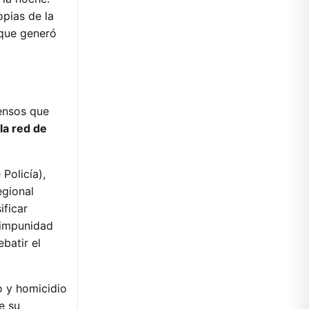
pias de la
 que generó
tensos que
la red de
 Policía),
egional
ificar
 impunidad
ebatir el
o y homicidio
e su