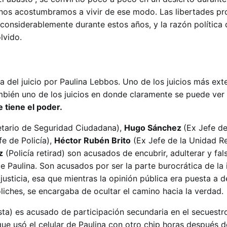
nos acostumbramos a vivir de ese modo. Las libertades pro
onsiderablemente durante estos años, y la razón política
lvido.
ia del juicio por Paulina Lebbos. Uno de los juicios más ex
ambién uno de los juicios en donde claramente se puede ver
 tiene el poder.
etario de Seguridad Ciudadana),
Hugo Sánchez
(Ex Jefe de
e de Policía),
Héctor Rubén Brito
(Ex Jefe de la Unidad R
z
(Policía retirad) son acusados de encubrir, adulterar y fals
e Paulina. Son acusados por ser la parte burocrática de la
 justicia, esa que mientras la opinión pública era puesta a d
oliches, se encargaba de ocultar el camino hacia la verdad.
ista) es acusado de participación secundaria en el secuestr
ue usó el celular de Paulina con otro chip horas después d