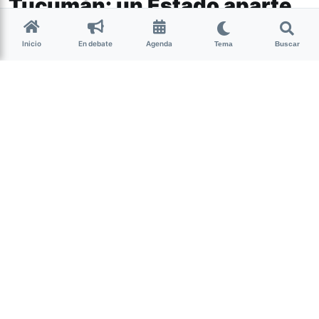
Tucumán: un Estado aparte
en el Jardín Antiderechos
Inicio
En debate
Agenda
Tema
Buscar
Lucía tiene once años y está
embarazada: la violó la pareja de su
abuela. Desde que el Estado comenzó a
intervenir en su caso, expresó su deseo
de interrumpir el embarazo. Sin
embargo, a la fecha, no se han tomado
medidas tendientes a cumplir con los
compromisos que el Estado provincial
tiene ante ella. Los antecedentes de
una provincia que camina para atrás.
Por
Andhes
Lucía tiene once años y está embarazada: la violó la
pareja de su abuela, quien la obligó a esconder su