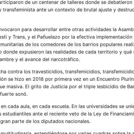
rticiparon de un centenar de talleres donde se debatieron
 transfeminista ante un contexto de brutal ajuste y destru
nvocaron para desarrollar entre otras actividades la Asamb
sti y Trans, y el Pañuelazo por la efectiva implementación
omunitarias de los comedores de los barrios populares real
o donde expusieron las realidades de cada territorio y qué
hambre y el avance del narcotráfico.
ha contra los travesticidios, transfemicidios, transfemicidi
ción se hizo en 2018 por primera vez en un Encuentro Plurin
ue masiva. El grito de Justicia por el triple lesbicidio de B
 fuerte sonó.
en cada aula, en cada escuela. En las universidades se uni
 estudiantiles ante el reciente veto de la Ley de Financiam
 gran parte de los diputados nacionales.
multitudinaria, extendiéndose por varias cuadras sobre la a