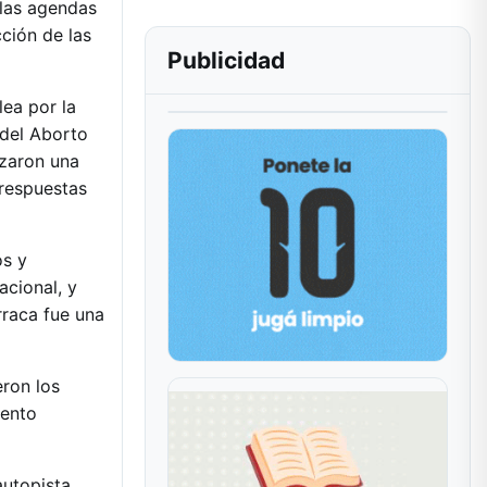
 las agendas
cción de las
Publicidad
lea por la
 del Aborto
izaron una
 respuestas
os y
acional, y
arraca fue una
eron los
iento
utopista,