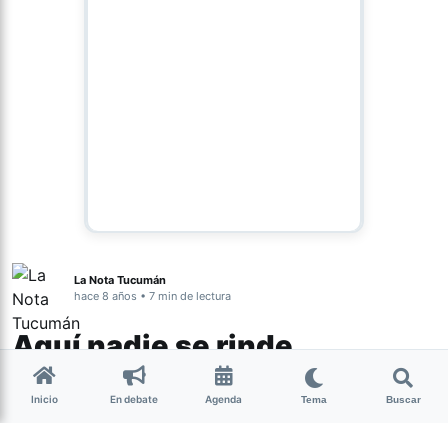
La Nota Tucumán
hace 8 años • 7 min de lectura
Aquí nadie se rinde
El proyecto Aquí nadie se rinde surgió para encontrar
Inicio
En debate
Agenda
Tema
Buscar
una solución ante la decisión del gobierno municipal en
2015 de secuestrar los carros pertenecientes a las