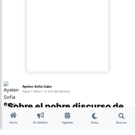
Ayelen Sofia Cabo
hace 7 años • 3 min de lectura
“Sobre el pobre discurso de
Macri en el Congreso de la
Inicio
En debate
Agenda
Tema
Buscar
Lengua y su olvido de la