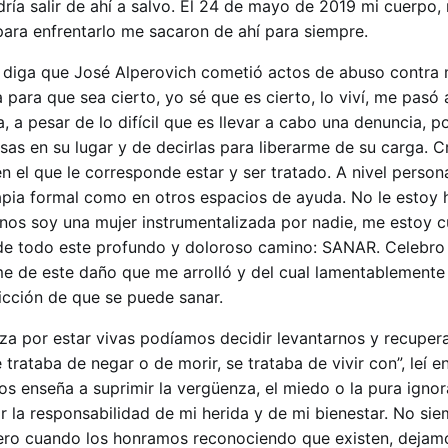
ría salir de ahí a salvo. El 24 de mayo de 2019 mi cuerpo,
para enfrentarlo me sacaron de ahí para siempre.
diga que José Alperovich cometió actos de abuso contra m
a para que sea cierto, yo sé que es cierto, lo viví, me pasó 
a, a pesar de lo difícil que es llevar a cabo una denuncia, p
as en su lugar y de decirlas para liberarme de su carga. C
en el que le corresponde estar y ser tratado. A nivel persona
apia formal como en otros espacios de ayuda. No le estoy
nos soy una mujer instrumentalizada por nadie, me estoy c
 de todo este profundo y doloroso camino: SANAR. Celebro
e de este daño que me arrolló y del cual lamentablemente f
icción de que se puede sanar.
za por estar vivas podíamos decidir levantarnos y recuper
trataba de negar o de morir, se trataba de vivir con”, leí en
os enseña a suprimir la vergüenza, el miedo o la pura igno
r la responsabilidad de mi herida y de mi bienestar. No si
ero cuando los honramos reconociendo que existen, dejam