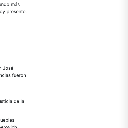
iendo más
oy presente,
n José
ncias fueron
sticia de la
muebles
erovich.