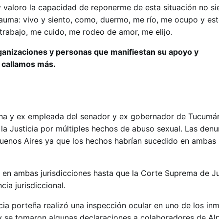
 valoro la capacidad de reponerme de esta situación no s
auma: vivo y siento, como, duermo, me río, me ocupo y est
 trabajo, me cuido, me rodeo de amor, me elijo.
ganizaciones y personas que manifiestan su apoyo y
 callamos más.
rina y ex empleada del senador y ex gobernador de Tucumá
 la Justicia por múltiples hechos de abuso sexual. Las denu
uenos Aires ya que los hechos habrían sucedido en ambas
a en ambas jurisdicciones hasta que la Corte Suprema de Ju
ia jurisdiccional.
cia porteña realizó una inspección ocular en uno de los in
y se tomaron algunas declaraciones a colaboradores de Alp