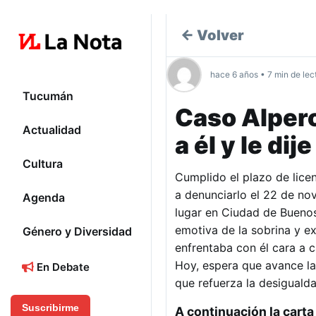
← Volver
hace 6 años • 7 min de lec
Tucumán
Caso Alpero
Actualidad
a él y le di
Cultura
Cumplido el plazo de lice
a denunciarlo el 22 de n
Agenda
lugar en Ciudad de Bueno
emotiva de la sobrina y 
Género y Diversidad
enfrentaba con él cara a c
Hoy, espera que avance la 
En Debate
que refuerza la desiguald
Suscribirme
A continuación la cart