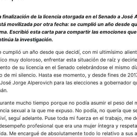
la finalización de la licencia otorgada en el Senado a José
tá movilizada por otra fecha: se cumplió un año desde qu
ma. Escribió esta carta para compartir las emociones que
inúa la investigación.
cumplió un año desde que decidí, con mi ultimísimo alien
co muy doloroso, enfrentar esta situación de raíz y decirl
iento de su licencia en el Senado celebrándose el mismo dí
to de mi silencio. Hasta ese momento, y desde fines de 2017
 José Jorge Alperovich para las elecciones a gobernador q
umán.
urante mucho tiempo porque no podía asumir el peso del m
encia sexual a la que me expuso. No podía, no quería que s
Viví, seguí adelante. Puse toda mi fuerza en el trabajo, me d
desempeño profesional que era una mujer íntegra y respeta
ólida. Me encargué de absolutamente todo lo relativo a sus 