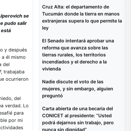
Cruz Alta: el departamento de
Tucumán donde la tierra en manos
 Alperovich se
extranjeras supera lo que permite la
e pudo salir
ley
 está
El Senado intentará aprobar una
reforma que avanza sobre las
to y después
tierras rurales, los territorios
e a él mismo
incendiados y el derecho a la
a del
vivienda
, trabajaba
ue ocurrieron
Nadie discute el voto de las
mujeres, y sin embargo, alguien
preguntó
iedo, del
ea verdad. Lo
Carta abierta de una becaria del
esafié para
CONICET al presidente: “Usted
ble por mi
podrá dejarnos sin trabajo, pero
actividades
nunca sin dignidad”