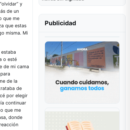
“olvidar” y
más de un
lo que me
Publicidad
za que estas
go misma. Mi
o estaba
a o esté
me de mi cama
 para
me de la
trataba de
cé por elegir
ía continuar
lo que me
casa, donde
 reacción