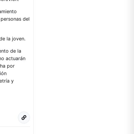
lamiento
 personas del
de la joven.
nto de la
no actuarán
cha por
ión
tría y