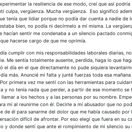
experimentar la resiliencia de ese modo, creí que así podría 
ntí culpa, vergüenza. Mucha vergüenza. Eso significó ade
ue tenía que lidiar porque no podía dar cuenta a nadie de 
estaba bien, no podía ni decírmelo a mí misma. La vergüen
e hacían sentir me condenaba a un silencio pactado conmi
a que hacerse cargo de que me oprimía.
ía cumplir con mis responsabilidades laborales diarias, n
ie. Me sentía totalmente ausente, perdida, haga lo que hag
gó el día en el que directamente no pude siquiera levantar
podía más. Anuncié mi falta y junté fuerzas toda esa mañana
 Por primera vez me sentí con las herramientas para cuidar
ta y no tenía nada que perder, a partir de ese momento se 
 llamar a los hechos y a las personas por su nombre. Empe
ra mí al reunirme con él. Decirle a mí abusador que no pod
e de él para sanarme del dolor que me había causado por 
rsación difícil de afrontar. Por eso elegí que fuera en su 
ndo y donde sentí que ante el rompimiento de mi silencio su