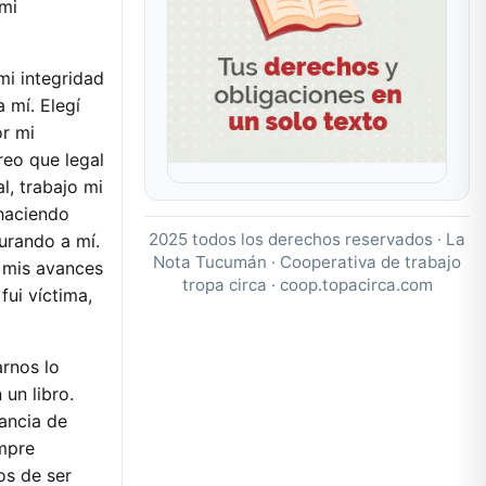
 mi
i integridad
a mí. Elegí
or mi
reo que legal
l, trabajo mi
 haciendo
2025 todos los derechos reservados · La
urando a mí.
Nota Tucumán · Cooperativa de trabajo
 mis avances
tropa circa ·
coop.topacirca.com
ui víctima,
arnos lo
 un libro.
rancia de
empre
os de ser